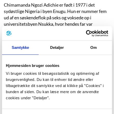
Chimamanda Ngozi Adichie er født i 1977 i det
sydøstlige Nigeria i byen Enugu. Hun er nummer fem
ud af en søskendeflok på seks og voksede op i
universitetsbyen Nsukka, hvor hendes far var
professor i statistik og hendes mor var
administrationschef på byens universitet. Adichie er
med andre ord vokset op i en familie, der tilhører den
Samtykke
Detaljer
Om
akademiske middelklasse, hvilket betød, at en
videregående uddannelse var obligatorisk for alle
børnene.
Hjemmesiden bruger cookies
Allerede som 8-årig besøgte Adichie USA første gang,
Vi bruger cookies til besøgsstatistik og optimering af
fordi hendes far underviste i Californien i en kortere
brugervenlighed. Du kan til enhver tid ændre eller
periode, og som 19-årig emigrerede hun til USA, så
tilbagetrække dit samtykke ved at klikke på ”Cookies” i
hun kunne slippe for medicinstudiet. Hun fortæller:
bunden af siden. Du kan læse mere om de anvendte
”Jeg har aldrig brudt mig om det naturvidenskabelige spor,
cookies under ”Detaljer”.
selv om jeg klarede mig godt. Men i Nigeria var det kun de
dårlige studerende, der læste humaniora. Og dem ville jeg