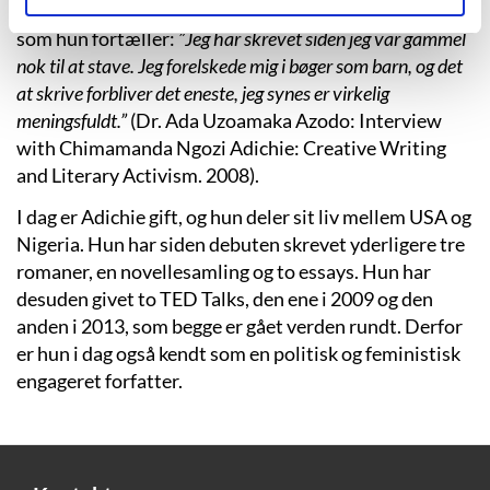
At skrive var imidlertid ikke noget nyt for Adichie, for
som hun fortæller:
”Jeg har skrevet siden jeg var gammel
nok til at stave. Jeg forelskede mig i bøger som barn, og det
at skrive forbliver det eneste, jeg synes er virkelig
meningsfuldt.”
(Dr. Ada Uzoamaka Azodo: Interview
with Chimamanda Ngozi Adichie: Creative Writing
and Literary Activism. 2008).
I dag er Adichie gift, og hun deler sit liv mellem USA og
Nigeria. Hun har siden debuten skrevet yderligere tre
romaner, en novellesamling og to essays. Hun har
desuden givet to TED Talks, den ene i 2009 og den
anden i 2013, som begge er gået verden rundt. Derfor
er hun i dag også kendt som en politisk og feministisk
engageret forfatter.