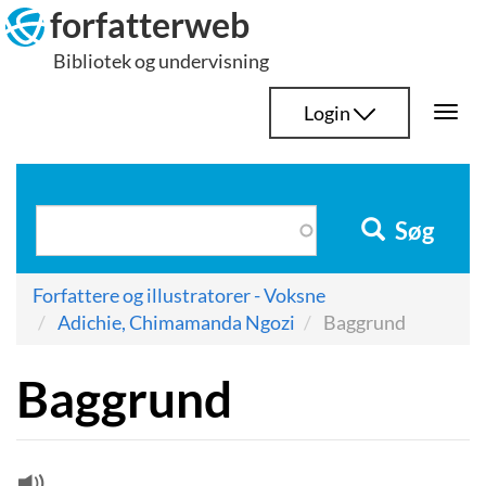
Hop
forfatterweb
til
Bibliotek og undervisning
indhold
Login
Togg
navi
Søg
Forfattere og illustratorer - Voksne
Adichie, Chimamanda Ngozi
Baggrund
Baggrund