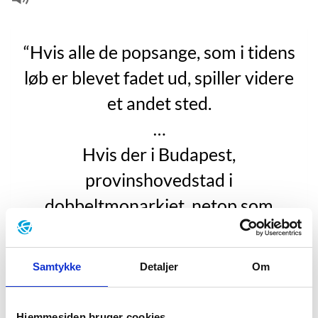
“Hvis alle de popsange, som i tidens
løb er blevet fadet ud, spiller videre
et andet sted.
…
Hvis der i Budapest,
provinshovedstad i
dobbeltmonarkiet, netop som
damperen fra Sofia lagde til kaj, lå
en tysk kunstmaler på sit
Samtykke
Detaljer
Om
kvistværelse, stiv som et bræt af
stryknin, tre dage efter at have
Hjemmesiden bruger cookies