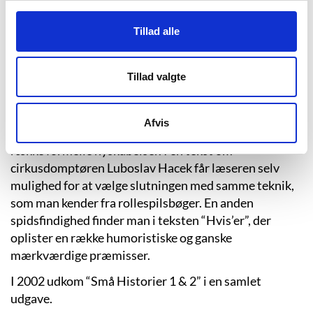
I teksten “Shams Al-Mukhraiti” viderefører
Adolphsen sin trang til at lege med den leksikalske
Tillad alle
klassifikation. Her fortælles i et påfaldende neutralt
tonefald om en nordafrikansk plante, hvis plantesaft
er særdeles rig på psykoaktive stoffer. Tekstindholdet
Tillad valgte
er yderst troværdigt, og læseren narres i høj grad af
formen til at tro på plantens eksistens.
Afvis
Adolphsens fantasi har denne gang barslet med en
række formelle nyskabelser. I en tekst om
cirkusdomptøren Luboslav Hacek får læseren selv
mulighed for at vælge slutningen med samme teknik,
som man kender fra rollespilsbøger. En anden
spidsfindighed finder man i teksten
“
Hvis’er”, der
oplister en række humoristiske og ganske
mærkværdige præmisser.
I 2002 udkom
“
Små Historier 1 & 2” i en samlet
udgave.