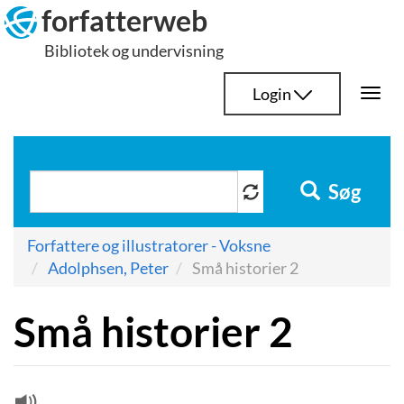
Hop
forfatterweb
til
Bibliotek og undervisning
indhold
Login
Togg
navi
Søg
Forfattere og illustratorer - Voksne
Adolphsen, Peter
Små historier 2
Små historier 2