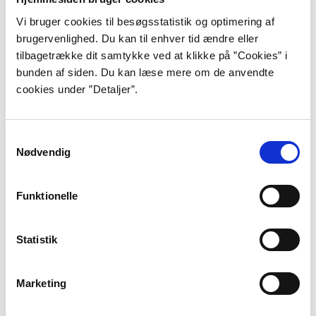
sendt et telegram til sin udkårne, en
Vi bruger cookies til besøgsstatistik og optimering af
bulgarsk jødinde.”
brugervenlighed. Du kan til enhver tid ændre eller
tilbagetrække dit samtykke ved at klikke på ”Cookies” i
”Små historier 2”, s. 46.
bunden af siden. Du kan læse mere om de anvendte
cookies under ”Detaljer”.
Med
“Små historier 2”
fra 2000 benytter Peter
Adolphsen atter succesopskriften på den effektfulde
Samtykkevalg
og underfundige kortprosa, som han blev kendt for
Nødvendig
med debutbogen. “Små historier 2” er ligesom sin
forgænger en samling af viltre kortprosatekster, som i
Funktionelle
første omgang peger i alle mulige og umulige
retninger. Denne gang får læseren mulighed for at
stifte bekendtskab med godt og vel 38 tekster, der
Statistik
behandler adskillige af Adolphsens velkendte temaer
som eksempelvis skabelsesmyten,
Marketing
meningssammenbruddet og tilfældets magt.