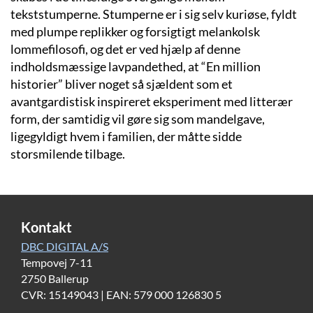
tekststumperne. Stumperne er i sig selv kuriøse, fyldt
med plumpe replikker og forsigtigt melankolsk
lommefilosofi, og det er ved hjælp af denne
indholdsmæssige lavpandethed, at “En million
historier” bliver noget så sjældent som et
avantgardistisk inspireret eksperiment med litterær
form, der samtidig vil gøre sig som mandelgave,
ligegyldigt hvem i familien, der måtte sidde
storsmilende tilbage.
Kontakt
DBC DIGITAL A/S
Tempovej 7-11
2750 Ballerup
CVR: 15149043 | EAN: 579 000 126830 5