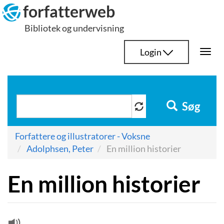
Hop
forfatterweb
til
Bibliotek og undervisning
indhold
Login
Togg
navi
Søg
Forfattere og illustratorer - Voksne
Adolphsen, Peter
En million historier
En million historier