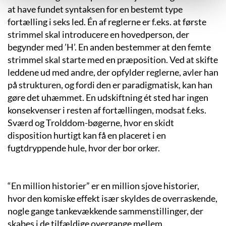
at have fundet syntaksen for en bestemt type
fortælling i seks led. Én af reglerne er f.eks. at første
strimmel skal introducere en hovedperson, der
begynder med ’H’. En anden bestemmer at den femte
strimmel skal starte med en præposition. Ved at skifte
leddene ud med andre, der opfylder reglerne, avler han
på strukturen, og fordi den er paradigmatisk, kan han
gøre det uhæmmet. En udskiftning ét sted har ingen
konsekvenser i resten af fortællingen, modsat f.eks.
Sværd og Trolddom-bøgerne, hvor en skidt
disposition hurtigt kan få en placeret i en
fugtdryppende hule, hvor der bor orker.
“En million historier” er en million sjove historier,
hvor den komiske effekt især skyldes de overraskende,
nogle gange tankevækkende sammenstillinger, der
skabes i de tilfældige overgange mellem