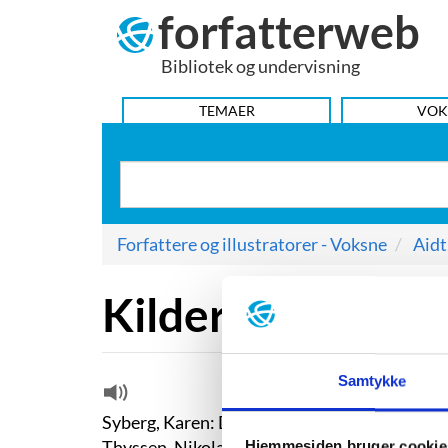
forfatterweb
Hop
til
Bibliotek og undervisning
indhold
HOVEDMENU
TEMAER
VOK
Forfattere og illustratorer - Voksne
Aidt
Kilder citeret i 
Samtykke
Syberg, Karen:
Den lykkeligste tilstand. Inf
Thyssen, Nikolai:
Hvem er Bianca egentlig? 
Hjemmesiden bruger cookie