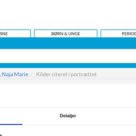
SNE
BØRN & UNGE
PERIO
, Naja Marie
Kilder citeret i portrættet
portrættet
Detaljer
ormation, 1998-01-17.
Information, 2002-11-02.
s