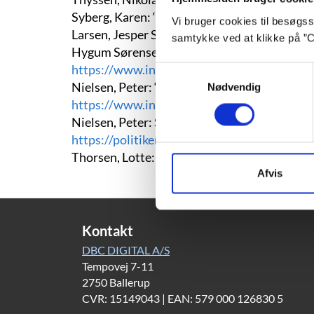
Syberg, Karen:
‘Jeg har forsøgt at skrive om 
Vi bruger cookies til besøgsst
Larsen, Jesper Stein:
Livet i abeburet. Jylla
samtykke ved at klikke på ”C
Hygum Sørensen, Dorte:
Aldrig udelt smuk, a
https://www.information.dk/kultur/2008/03
Samtykkevalg
Nielsen, Peter:
‘Jeg har hele tiden gjort, hva
Nødvendig
https://www.information.dk/kultur/2017/0
Nielsen, Peter: Sorgen er et kæmpe fucking 
https://politiken.dk/kultur/boger/art97
Thorsen, Lotte: De er en blidhed ved sorgen
Afvis
Kontakt
DBC DIGITAL A/S
Tempovej 7-11
2750 Ballerup
CVR: 15149043 | EAN: 579 000 126830 5