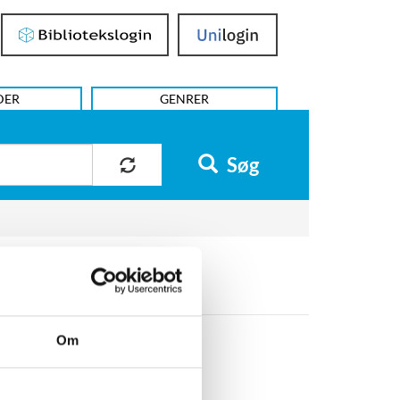
Bibliotekslogin
UniLogin
DER
GENRER
Søg
Om