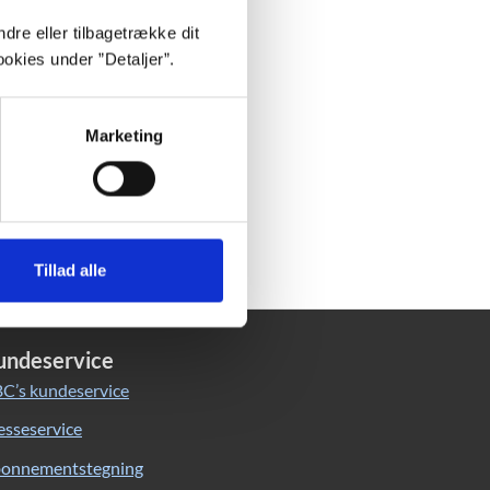
dre eller tilbagetrække dit
okies under ”Detaljer”.
Marketing
Tillad alle
undeservice
C’s kundeservice
esseservice
onnementstegning