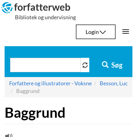
Hop
forfatterweb
til
Bibliotek og undervisning
indhold
Login
Togg
navi
Søg
Forfattere og illustratorer - Voksne
Besson, Luc
Baggrund
Baggrund