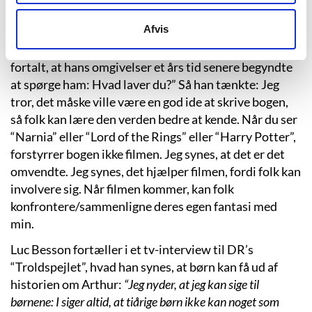
Luc Bessons debutbog “Arthur og Minimoyserne”, der
Afvis
udkom i Frankrig i 2002, var egentlig tænkt som et
klassisk filmmanuskript til at begynde med. Han har
fortalt, at hans omgivelser et års tid senere begyndte
at spørge ham: Hvad laver du?” Så han tænkte: Jeg
tror, det måske ville være en god ide at skrive bogen,
så folk kan lære den verden bedre at kende. Når du ser
“Narnia” eller “Lord of the Rings” eller “Harry Potter”,
forstyrrer bogen ikke filmen. Jeg synes, at det er det
omvendte. Jeg synes, det hjælper filmen, fordi folk kan
involvere sig. Når filmen kommer, kan folk
konfrontere/sammenligne deres egen fantasi med
min.
Luc Besson fortæller i et tv-interview til DR’s
“Troldspejlet”, hvad han synes, at børn kan få ud af
historien om Arthur:
“Jeg nyder, at jeg kan sige til
børnene: I siger altid, at tiårige børn ikke kan noget som