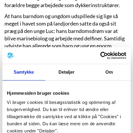
forældre begge arbejdede som dykkerinstruktører.
At hans barndom og ungdom udspillede sig lige så
meget i havet som på landjorden satte da også sit
præg på den unge Luc: hans barndomsdrøm var at
blive marinebiolog og arbejde med delfiner. Samtidig
udviste han allerede som barn og ung en enorm
kreativitet og skriveglæde, måske fordi han ikke havde
adgang til tv, før han blev seksten år.
Som syttenårig kom han ud for en ulykke, mens han
Samtykke
Detaljer
Om
dykkede, hvilket satte en stopper for hans ambitioner
om at blive marinebiolog. I stedet flyttede han til Paris
Hjemmesiden bruger cookies
og søgte ind på filmakademiet. Her blev han afvist, og
da det samme filmakademi femten år senere
Vi bruger cookies til besøgsstatistik og optimering af
inviterede ham til at undervise hos dem, var det
brugervenlighed. Du kan til enhver tid ændre eller
Bessons tur til at afvise dem. Han svarede, at hvis han
tilbagetrække dit samtykke ved at klikke på ”Cookies” i
skulle undervise nogle, så skulle det være dem, som
bunden af siden. Du kan læse mere om de anvendte
ikke passede ind i filmakademiets smag. I stedet tog
cookies under ”Detaljer”.