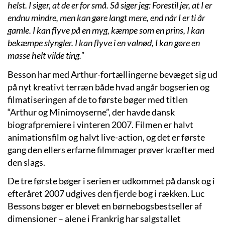
helst. I siger, at de er for små. Så siger jeg: Forestil jer, at I er
endnu mindre, men kan gøre langt mere, end når I er ti år
gamle. I kan flyve på en myg, kæmpe som en prins, I kan
bekæmpe slyngler. I kan flyve i en valnød, I kan gøre en
masse helt vilde ting.”
Besson har med Arthur-fortællingerne bevæget sig ud
på nyt kreativt terræn både hvad angår bogserien og
filmatiseringen af de to første bøger med titlen
“Arthur og Minimoyserne”, der havde dansk
biografpremiere i vinteren 2007. Filmen er halvt
animationsfilm og halvt live-action, og det er første
gang den ellers erfarne filmmager prøver kræfter med
den slags.
De tre første bøger i serien er udkommet på dansk og i
efteråret 2007 udgives den fjerde bog i rækken. Luc
Bessons bøger er blevet en børnebogsbestseller af
dimensioner – alene i Frankrig har salgstallet