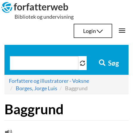
Hop
forfatterweb
til
Bibliotek og undervisning
indhold
Login
Togg
navi
Søg
Forfattere og illustratorer - Voksne
Borges, Jorge Luis
Baggrund
Baggrund