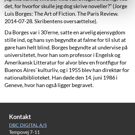
det, for hvorfor skulle jeg dog skrive noveller?” (Jorge
Luis Borges: The Art of Fiction. The Paris Review.
2014-07-28. Skribentens oversættelse).
Da Borges var i 30’erne, satte en arvelig øjensygdom
stille ind, og hans syn begyndte at falme for til slut at
gøre ham helt blind. Borges begyndte at undervise på
universitetet, hvor han som professor i Engelsk og
Amerikansk Litteratur for alvor blev en frontfigur for
Buenos Aires’ kulturliv, og i 1955 blev han direktør for
nationalbiblioteket. Han døde den 14. juni 1986 i
Geneve, hvor han også ligger begravet.
Kontakt
DBC DIGITAL A/S
Tempovej 7-11