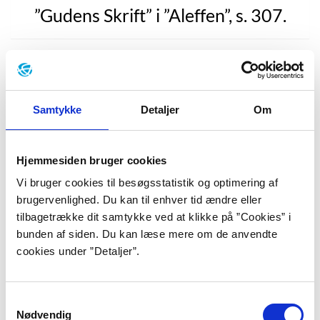
”Gudens Skrift” i ”Aleffen”, s. 307.
Jorge Francisco Isidoro Luis Borges blev født d. 24.
august 1899 og voksede op i et middelklassehjem i
Palermo, en forstad til Buenos Aires. Det var her, han
Samtykke
Detaljer
Om
begyndte sin søgen efter de mange krydsflettende
referencer til alverdens historie og litteratur. For i
hjemmet stod farens bogreoler i lange rækker som
Hjemmesiden bruger cookies
trofaste soldater med omkring hundredvis af
Vi bruger cookies til besøgsstatistik og optimering af
klassikere. Værker som senere skulle blive nærende
brugervenlighed. Du kan til enhver tid ændre eller
inspirationskilder for Borges: ”Hvis nogen spurgte
tilbagetrække dit samtykke ved at klikke på ”Cookies” i
mig, hvad den vigtigste begivenhed i mit liv har været,
bunden af siden. Du kan læse mere om de anvendte
så ville jeg sige min fars bibliotek, ” skrev han i The
cookies under ”Detaljer”.
New Yorker i 1970 (Jorge Luis Borges:
Autobiographical Notes. The New Yorker. 2014-07-
28. Skribentens oversættelse).
Samtykkevalg
Nødvendig