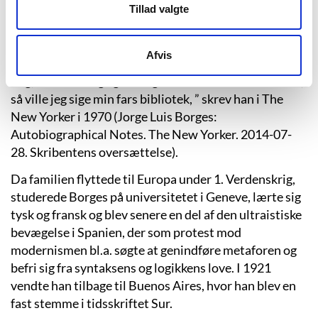
hjemmet stod farens bogreoler i lange rækker som
Tillad valgte
trofaste soldater med omkring hundredvis af
klassikere. Værker som senere skulle blive nærende
Afvis
inspirationskilder for Borges: ”Hvis nogen spurgte
mig, hvad den vigtigste begivenhed i mit liv har været,
så ville jeg sige min fars bibliotek, ” skrev han i The
New Yorker i 1970 (Jorge Luis Borges:
Autobiographical Notes. The New Yorker. 2014-07-
28. Skribentens oversættelse).
Da familien flyttede til Europa under 1. Verdenskrig,
studerede Borges på universitetet i Geneve, lærte sig
tysk og fransk og blev senere en del af den ultraistiske
bevægelse i Spanien, der som protest mod
modernismen bl.a. søgte at genindføre metaforen og
befri sig fra syntaksens og logikkens love. I 1921
vendte han tilbage til Buenos Aires, hvor han blev en
fast stemme i tidsskriftet Sur.