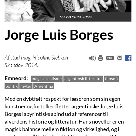
Foto: Dino Fracchia / Scanpix
Jorge Luis Borges
stud.mag. Nicoline Siebken
Skandov, 2014.
Emneord
magisk realisme
argentinsk litteratur
filosofi
politik
myter
Argentina
Med en dybtfølt respekt for læseren som sin egen
kunstner og fortolker fletter argentinske Jorge Luis
Borges labyrintiske spind ud af referencer til
alverdens historie og litteratur. Hans noveller er en
magisk balance mellem fiktion og virkelighed, og i