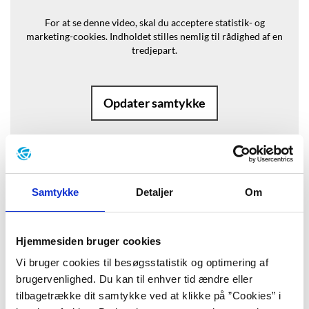
For at se denne video, skal du acceptere statistik- og
marketing-cookies.
Indholdet stilles nemlig til rådighed af en
tredjepart.
Opdater samtykke
Baggrund
Samtykke
Detaljer
Om
”Jeg forstod, at jeg drømte; med stor
Hjemmesiden bruger cookies
anstrengelse vågnede jeg. Min
Vi bruger cookies til besøgsstatistik og optimering af
brugervenlighed. Du kan til enhver tid ændre eller
opvågnen var forgæves; det talløse
tilbagetrække dit samtykke ved at klikke på ”Cookies” i