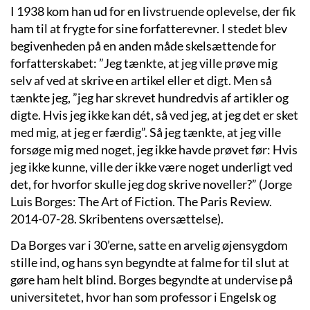
I 1938 kom han ud for en livstruende oplevelse, der fik
ham til at frygte for sine forfatterevner. I stedet blev
begivenheden på en anden måde skelsættende for
forfatterskabet: ”Jeg tænkte, at jeg ville prøve mig
selv af ved at skrive en artikel eller et digt. Men så
tænkte jeg, ”jeg har skrevet hundredvis af artikler og
digte. Hvis jeg ikke kan dét, så ved jeg, at jeg det er sket
med mig, at jeg er færdig”. Så jeg tænkte, at jeg ville
forsøge mig med noget, jeg ikke havde prøvet før: Hvis
jeg ikke kunne, ville der ikke være noget underligt ved
det, for hvorfor skulle jeg dog skrive noveller?” (Jorge
Luis Borges: The Art of Fiction. The Paris Review.
2014-07-28. Skribentens oversættelse).
Da Borges var i 30’erne, satte en arvelig øjensygdom
stille ind, og hans syn begyndte at falme for til slut at
gøre ham helt blind. Borges begyndte at undervise på
universitetet, hvor han som professor i Engelsk og