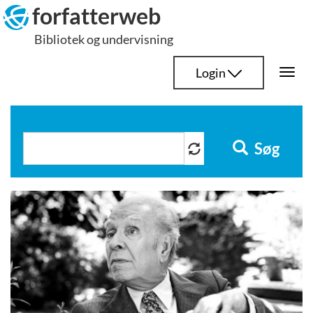
Hop
forfatterweb
til
Bibliotek og undervisning
indhold
Login
Togg
navi
Søg