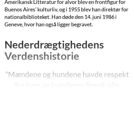
Amerikansk Litteratur for alvor blev en frontfigur for
Buenos Aires’ kulturliv, og i 1955 blev han direktør for
nationalbiblioteket. Han døde den 14. juni 1986 i
Geneve, hvor han også ligger begravet.
Nederdrægtighedens
Verdenshistorie
”Mændene og hundene havde respekt
for ham og kvinderne ligeså; alle
vidste, at han havde to drab på
samvittigheden; på hans lange,
fedtede hår sad en høj hat med lille
skygge; lykken tilsmilede ham, som