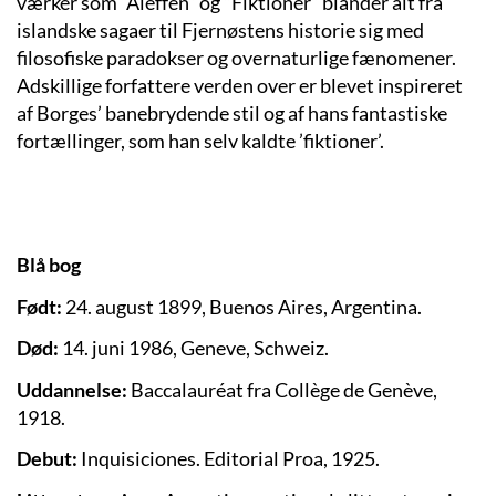
værker som ”Aleffen” og ”Fiktioner” blander alt fra
islandske sagaer til Fjernøstens historie sig med
filosofiske paradokser og overnaturlige fænomener.
Adskillige forfattere verden over er blevet inspireret
af Borges’ banebrydende stil og af hans fantastiske
fortællinger, som han selv kaldte ’fiktioner’.
Blå bog
Født:
24. august 1899, Buenos Aires, Argentina.
Død:
14. juni 1986, Geneve, Schweiz.
Uddannelse:
Baccalauréat fra Collège de Genève,
1918.
Debut:
Inquisiciones. Editorial Proa, 1925.