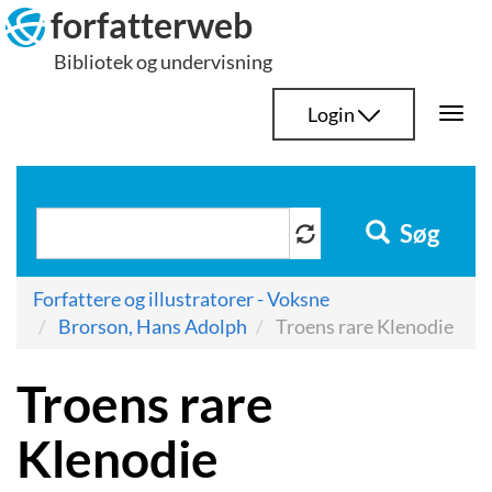
Hop
forfatterweb
til
Bibliotek og undervisning
indhold
Login
Togg
navi
Søg
Forfattere og illustratorer - Voksne
Brorson, Hans Adolph
Troens rare Klenodie
Troens rare
Klenodie