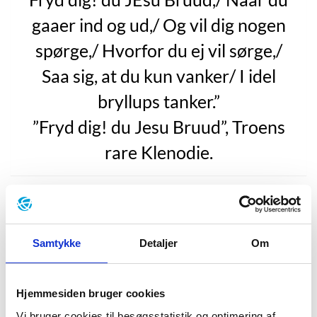
gaaer ind og ud,/ Og vil dig nogen
spørge,/ Hvorfor du ej vil sørge,/
Saa sig, at du kun vanker/ I idel
bryllups tanker.”
”Fryd dig! du Jesu Bruud”, Troens
rare Klenodie.
Da Brorson var præst, begyndte han at skrive salmer
til menigheden, som i første omgang udkom i små
hæfter. I 1739 blev de imidlertid samlet i bogen
Samtykke
Detaljer
Om
”Troens rare Klenodie”
, som på nudansk ville lyde
noget i retning af ”troens sjældne genstand”. Den
består af ikke mindre end 274 salmer og er et
Hjemmesiden bruger cookies
hovedværk inden for den danske pietisme. En del af
Vi bruger cookies til besøgsstatistik og optimering af