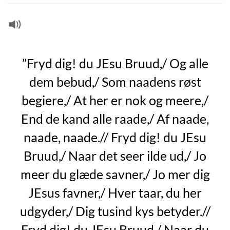
”Fryd dig! du JEsu Bruud,/ Og alle
dem bebud,/ Som naadens røst
begiere,/ At her er nok og meere,/
End de kand alle raade,/ Af naade,
naade, naade.// Fryd dig! du JEsu
Bruud,/ Naar det seer ilde ud,/ Jo
meer du glæde savner,/ Jo mer dig
JEsus favner,/ Hver taar, du her
udgyder,/ Dig tusind kys betyder.//
Fryd dig! du JEsu Bruud,/ Naar du