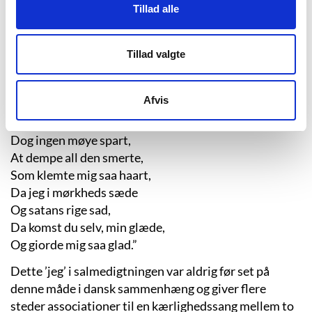
hovedtema i flere af salmerne. Videre i tråd med
Tillad alle
pietismen er et meget karakteristisk træk ved ”Troens
rare Klenodie”, at der i høj grad er fokus på det
Tillad valgte
personlige gudsforhold, hvilket bl.a. kommer til udtryk
i, at mange af salmerne har et jeg, som her i salmen
”Hvorledes skal jeg møde”:
Afvis
”Hvor har du milde hierte
Dog ingen møye spart,
At dempe all den smerte,
Som klemte mig saa haart,
Da jeg i mørkheds sæde
Og satans rige sad,
Da komst du selv, min glæde,
Og giorde mig saa glad.”
Dette ’jeg’ i salmedigtningen var aldrig før set på
denne måde i dansk sammenhæng og giver flere
steder associationer til en kærlighedssang mellem to