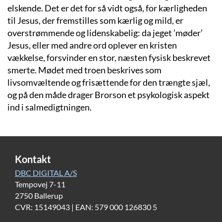
elskende. Det er det for så vidt også, for kærligheden
til Jesus, der fremstilles som kærlig og mild, er
overstrømmende og lidenskabelig: da jeget ’møder’
Jesus, eller med andre ord oplever en kristen
vækkelse, forsvinder en stor, næsten fysisk beskrevet
smerte. Mødet med troen beskrives som
livsomvæltende og frisættende for den trængte sjæl,
og på den måde drager Brorson et psykologisk aspekt
ind i salmedigtningen.
Kontakt
DBC DIGITAL A/S
Tempovej 7-11
2750 Ballerup
CVR: 15149043 | EAN: 579 000 126830 5