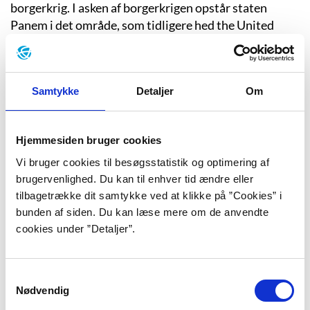
borgerkrig. I asken af borgerkrigen opstår staten
Panem i det område, som tidligere hed the United
States of America. Panem styres af et nådesløst
diktatur i hovedstaden Capitol. Efter et mislykket
oprør indfører statsledelsen et spil, der skal illustrere
Samtykke
Detaljer
Om
dets altomfattende magt: Hvert år udvælges en pige
og dreng fra hvert af Panems 12 distrikter til at
kæmpe til døden, mens landets befolkning tvinges til
Hjemmesiden bruger cookies
at følge med på TV-skærme. Men noget går galt i den
74. udgave af spillet.
Vi bruger cookies til besøgsstatistik og optimering af
brugervenlighed. Du kan til enhver tid ændre eller
tilbagetrække dit samtykke ved at klikke på ”Cookies” i
bunden af siden. Du kan læse mere om de anvendte
Her begynder Suzanne Collins sin trilogi med den
cookies under ”Detaljer”.
roman, som har givet serien sin titel –
”The Hunger
Games”
fra 2008 (”Dødsspillet”, 2010). Da den 12-
årige Primrose Everdeens navn bliver hevet ud af en
Samtykkevalg
bowle ved den årlige udvælgelsesceremoni, melder
Nødvendig
hendes søster sig i hendes sted. Kattua Everdeen