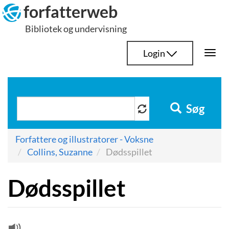
Hop
forfatterweb
til
Bibliotek og undervisning
indhold
Login
Togg
navi
Søg
Forfattere og illustratorer - Voksne
Collins, Suzanne
Dødsspillet
Dødsspillet