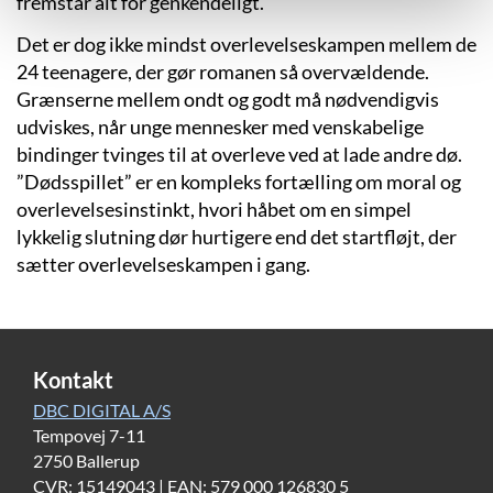
fremstår alt for genkendeligt.
Det er dog ikke mindst overlevelseskampen mellem de
24 teenagere, der gør romanen så overvældende.
Grænserne mellem ondt og godt må nødvendigvis
udviskes, når unge mennesker med venskabelige
bindinger tvinges til at overleve ved at lade andre dø.
”Dødsspillet” er en kompleks fortælling om moral og
overlevelsesinstinkt, hvori håbet om en simpel
lykkelig slutning dør hurtigere end det startfløjt, der
sætter overlevelseskampen i gang.
Kontakt
DBC DIGITAL A/S
Tempovej 7-11
2750 Ballerup
CVR: 15149043 | EAN: 579 000 126830 5