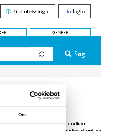
Bibliotekslogin
UniLogin
DER
GENRER
Søg
Om
jsen til det ukendte
. Året efter udkom
leord for forfatterskabet er spænding, skræk og