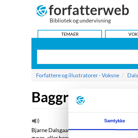
forfatterweb
Hop
til
Bibliotek og undervisning
indhold
HOVEDMENU
TEMAER
VOK
Forfattere og illustratorer - Voksne
Dals
Baggrund
Samtykke
Bjarne Dalsgaard Svendsen, forfatter og ove
gyser- eller horrorromanen
Øksens magt
, so