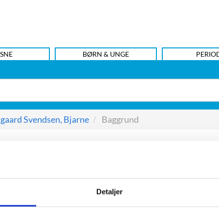
SNE
BØRN & UNGE
PERIO
gaard Svendsen, Bjarne
Baggrund
Detaljer
rsætter, debuterede i 1993 med science fiction-romanen
Re
m faktisk er skrevet før Rejsen til det ukendte. Et par nøg