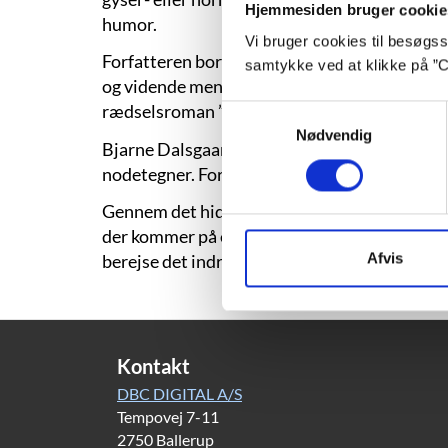
Hjemmesiden bruger cookie
humor.
Vi bruger cookies til besøgsst
Forfatteren bor i Højbjerg ved Århus sammen 
samtykke ved at klikke på ”C
og vidende menneske, hvis yndlingslæsning 
rædselsroman ”The Shining” til F.M. Dostojev
Samtykkevalg
Nødvendig
Bjarne Dalsgaard Svendsen, der er opvokset i d
nodetegner. Forfatteren har dog altid vidst at 
Gennem det hidtidige forfatterskab løber 
der kommer på eventyr. I horrorhistorierne k
Afvis
berejse det indre mørke er tilpas stærke, ka
Kontakt
DBC DIGITAL A/S
Tempovej 7-11
2750 Ballerup