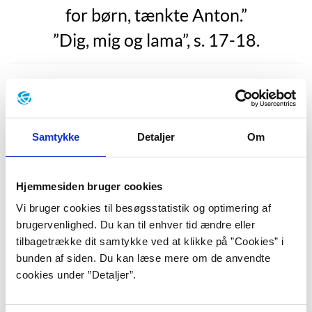
for børn, tænkte Anton.”
”Dig, mig og lama”, s. 17-18.
I 2015 udkom
”Dig mig og lama”
, der er tredje bog i
Lars Daneskovs Osteserie om Anton. Han er træt af
sin mor, for ikke nok med, at hun sælger ost og lugter
Samtykke
Detaljer
Om
af ost, hun elsker også at synge og er kæreste med
Pappa, som ejer Pappas Pizzeria. En dag kommer
Pappa med to billetter til en operakoncert med mors
Hjemmesiden bruger cookies
gamle skolekammerat, operasangeren Antonio Gekko.
Vi bruger cookies til besøgsstatistik og optimering af
Mor bliver begejstret, mens Anton straks skriver en
brugervenlighed. Du kan til enhver tid ændre eller
hadeliste: 1) ost, 2) kys, 3) opera, 4) våksne og 5)
tilbagetrække dit samtykke ved at klikke på ”Cookies” i
barsketbårl.
bunden af siden. Du kan læse mere om de anvendte
I skolen har hr. Godtmod brækket benet, og de får
cookies under ”Detaljer”.
lærervikaren Manfred, som har en lama med. Eleverne
skal have lamaen med hjem og passe den i en uge hver.