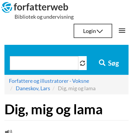
Hop
forfatterweb
til
Bibliotek og undervisning
indhold
Login
Togg
navi
Søg
Forfattere og illustratorer - Voksne
Daneskov, Lars
Dig, mig og lama
Dig, mig og lama