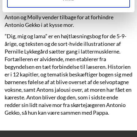
Bankdirektøren, der mener, at Antonio Gekko er en
casanova, som kun er ude på at kysse Antons mor.
Anton og Molly vender tilbage for at forhindre
Antonio Gekko i at kysse mor.
”Dig, mig og lama” er en højtlæsningsbog for de 5-9-
årige, og teksten og de sort-hvide illustrationer af
Pernille Lykkegård sætter gang i lattermusklerne.
Fortælleren er alvidende, men etablerer fra
begyndelsen en tæt forbindelse til læseren. Historien
er i 12 kapitler, og tematisk beskæftiger bogen sig med
børnenes følelse af at blive overset af de selvoptagne
voksne, samt Antons jalousi over, at moren har fået en
kæreste. Anton bliver dog den, som i sidste ende
redder sin lidt naive mor fra skørtejægeren Antonio
Gekko, så hun kan være sammen med Pappa.