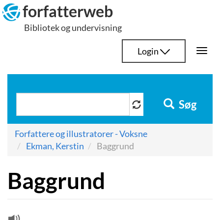
Hop
forfatterweb
til
Bibliotek og undervisning
indhold
Login
Togg
navi
Søg
Forfattere og illustratorer - Voksne
Ekman, Kerstin
Baggrund
Baggrund