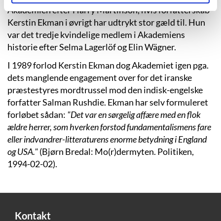
Akademien efter Harry Martinson, hvis forfatterskab
Kerstin Ekman i øvrigt har udtrykt stor gæld til. Hun
var det tredje kvindelige medlem i Akademiens
historie efter Selma Lagerlöf og Elin Wägner.
I 1989 forlod Kerstin Ekman dog Akademiet igen pga.
dets manglende engagement over for det iranske
præstestyres mordtrussel mod den indisk-engelske
forfatter Salman Rushdie. Ekman har selv formuleret
forløbet sådan:
"Det var en sørgelig affære med en flok
ældre herrer, som hverken forstod fundamentalismens fare
eller indvandrer-litteraturens enorme betydning i England
og USA."
(Bjørn Bredal: Mo(r)dermyten. Politiken,
1994-02-02).
Kontakt