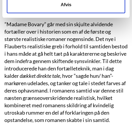
Afvis
grebet om både sit hemmelige kærlighedsliv og sine
tiltagende økonomiske udskejelser.
”Madame Bovary” går med sin skjulte alvidende
fortæller over i historien som en af de første og
største realistiske romaner nogensinde. Det nye i
Flauberts realistiske greb i forhold til samtiden bestod
i hans måde at gå helt tæt på karaktererne og beskrive
dem indefra gennem skiftende synsvinkler. Til dette
introducerede han den fortælleteknik, man i dag
kalder
dækket direkte tale
, hvor ”sagde hun/ han”-
markøren udelades, og tanker og tale i stedet farves af
deres ophavsmand. I romanens samtid var denne stil
næsten grænseoverskridende realistisk, hvilket
kombineret med romanens skildring af kvindelig
utroskab rummer en del af forklaringen på den
opstandelse, som romanen skabte i sin samtid.