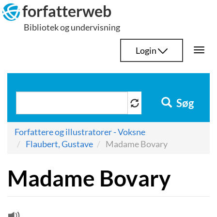
Hop
forfatterweb
til
Bibliotek og undervisning
indhold
Login
Togg
navi
Søg
Forfattere og illustratorer - Voksne
Flaubert, Gustave
Madame Bovary
Madame Bovary