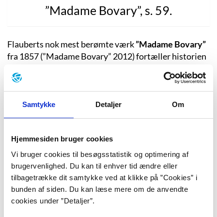
”Madame Bovary”, s. 59.
Flauberts nok mest berømte værk
”Madame Bovary”
fra 1857 (”Madame Bovary” 2012) fortæller historien
om den naive bondedatter Emma, der drømmer om at
finde den kærlighed, hun kender fra romanerne. Da
faderens unge læge Charles Bovary anmoder om
hendes hånd i ægteskab, tror hun, at lykken er gjort,
Samtykke
Detaljer
Om
men livet som lægefrue lever langt fra op til hendes
forventninger om et liv i lidenskab og luksus. Hun
Hjemmesiden bruger cookies
føler sig hurtigt kvalt i ægteskabet med den
godmodige, men gudsjammerligt kedelige og
Vi bruger cookies til besøgsstatistik og optimering af
middelmådige Charles, der lidt for let lader sig tromle
brugervenlighed. Du kan til enhver tid ændre eller
af både hustruen og sin dominerende mor. Uanset
tilbagetrække dit samtykke ved at klikke på ”Cookies” i
hvor meget Emma prøver at iscenesætte ham, bliver
bunden af siden. Du kan læse mere om de anvendte
Charles aldrig den romanhelt, hun søger.
cookies under ”Detaljer”.