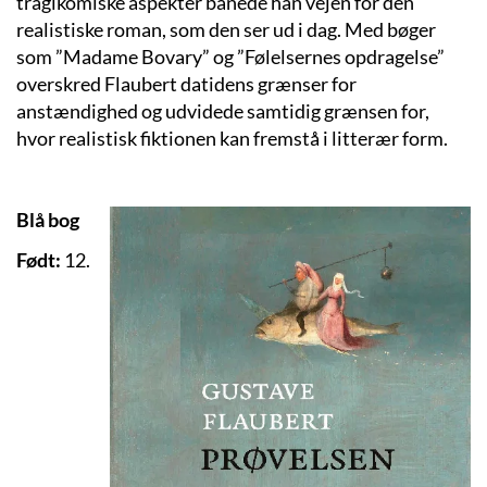
tragikomiske aspekter banede han vejen for den
realistiske roman, som den ser ud i dag. Med bøger
som ”Madame Bovary” og ”Følelsernes opdragelse”
overskred Flaubert datidens grænser for
anstændighed og udvidede samtidig grænsen for,
hvor realistisk fiktionen kan fremstå i litterær form.
Blå bog
Født:
12.