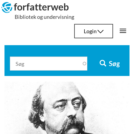
Hop
forfatterweb
til
Bibliotek og undervisning
indhold
Login
Togg
navi
Søg