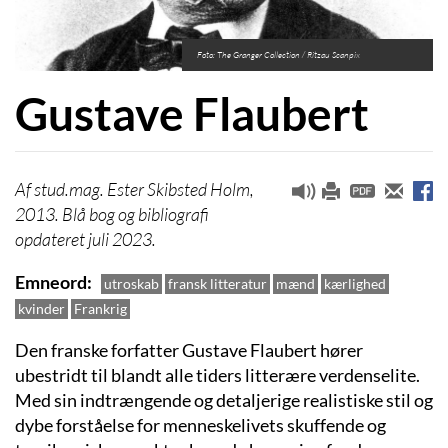
Foto: The Granger Collection / Ritzau Scanpix
Gustave Flaubert
stud.mag. Ester Skibsted Holm,
2013. Blå bog og bibliografi
opdateret juli 2023.
Emneord
utroskab
fransk litteratur
mænd
kærlighed
kvinder
Frankrig
Den franske forfatter Gustave Flaubert hører
ubestridt til blandt alle tiders litterære verdenselite.
Med sin indtrængende og detaljerige realistiske stil og
dybe forståelse for menneskelivets skuffende og