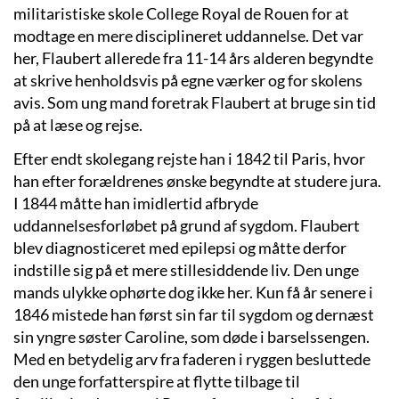
militaristiske skole College Royal de Rouen for at
modtage en mere disciplineret uddannelse. Det var
her, Flaubert allerede fra 11-14 års alderen begyndte
at skrive henholdsvis på egne værker og for skolens
avis. Som ung mand foretrak Flaubert at bruge sin tid
på at læse og rejse.
Efter endt skolegang rejste han i 1842 til Paris, hvor
han efter forældrenes ønske begyndte at studere jura.
I 1844 måtte han imidlertid afbryde
uddannelsesforløbet på grund af sygdom. Flaubert
blev diagnosticeret med epilepsi og måtte derfor
indstille sig på et mere stillesiddende liv. Den unge
mands ulykke ophørte dog ikke her. Kun få år senere i
1846 mistede han først sin far til sygdom og dernæst
sin yngre søster Caroline, som døde i barselssengen.
Med en betydelig arv fra faderen i ryggen besluttede
den unge forfatterspire at flytte tilbage til