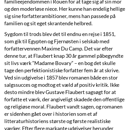
familieejendommen i Rouen for at tage sig af sin mor
og den moderløse niece. Her kunne han endelig hellige
sig sine forfatterambitioner, mens han passede på
familien og sit eget skrantende helbred.
Sygdom til trods blev det til endnu en rejse i 1851,
som gik til Egypten og Fjernøsten i selskab med
forfattervennen Maxime Du Camp. Det var efter
denne tur, at Flaubert knap 30 år gammel påbegyndte
sit livs værk ”Madame Bovary” – en bog det skulle
tage den perfektionistiske forfatter fem år at skrive.
Ved sin udgivelse i 1857 blev romanen både en stor
salgssucces og modtog et væld af positiv kritik. Ikke
desto mindre blev Gustave Flaubert sagsøgt for at
forfatte et værk, der angiveligt skadede den offentlige
og religiøse moral. Flaubert vandt sagen, og romanen
er sidenhen gået over i historien som et af
litteraturhistoriens største og første realistiske
værker. Efter flere markante udgivelser herunder