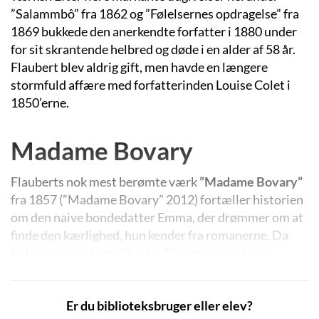
”Salammbô” fra 1862 og ”Følelsernes opdragelse” fra
1869 bukkede den anerkendte forfatter i 1880 under
for sit skrantende helbred og døde i en alder af 58 år.
Flaubert blev aldrig gift, men havde en længere
stormfuld affære med forfatterinden Louise Colet i
1850’erne.
Madame Bovary
Flauberts nok mest berømte værk
”Madame Bovary”
fra 1857 (”Madame Bovary” 2012) fortæller historien
om den naive bondedatter Emma, der drømmer om at
finde den kærlighed, hun kender fra romanerne. Da
faderens unge læge Charles Bovary anmoder om
hendes hånd i ægteskab, tror hun, at lykken er gjort,
men livet som lægefrue lever langt fra op til hendes
Er du biblioteksbruger eller elev?
forventninger om et liv i lidenskab og luksus. Hun