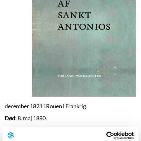
december 1821 i Rouen i Frankrig.
Død
:
8. maj 1880
.
Uddannelse:
College Royal de Rouen, 1830’erne.
Flaubert påbegyndte jurastudiet i Paris i 1842, men