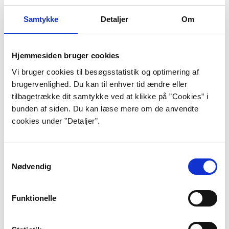
færdiggjorde aldrig uddannelsen.
Samtykke
Detaljer
Om
Debut:
Rêve d'enfer. 1837.
Seneste udgivelse:
Prøvelsen af Sankt Antonios.
Hjemmesiden bruger cookies
Vandkunsten, 2023. (La tentation de Saint-Antoine,
1874). Oversat af Jens Feilberg og Inger Rønne.
Vi bruger cookies til besøgsstatistik og optimering af
brugervenlighed. Du kan til enhver tid ændre eller
Inspiration:
Honoré de Balzac.
tilbagetrække dit samtykke ved at klikke på ”Cookies” i
bunden af siden. Du kan læse mere om de anvendte
”Kvindehjerter er som disse små
cookies under ”Detaljer”.
møbler fulde af hemmelige skuffer, der
Samtykkevalg
passer ind i hinanden; man anstrenger
Nødvendig
sig, man knækker neglene, og man
finder inderst inde en udtørret blomst,
Funktionelle
lidt støv – eller ingenting! Og så