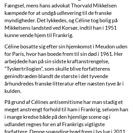
Fængsel, mens hans advokat Thorvald Mikkelsen
kæmpede for at undgå udlevering til de franske
myndigheder. Det lykkedes, og Céline tog bolig på
Mikkelsens landsted ved Korsør, indtil han i 1951
kunne vende hjem til Frankrig.
Céline bosatte sig efter sin hjemkomst i Meudon uden
for Paris, hvor han boede frem til sin død i 1961. Her
arbejdede han på sin sidste kraftanstrengelse,
”Tyskertrilogien”, som skulle blive forfatterens
genindtræden blandt de største i det tyvende
århundredes franske litteratur efter næsten tyve år i
kulden.
På grund af Célines antisemitisme har man stadig et
meget anstrengt forhold til ham i Frankrig, selvom han
i mange kredse både på den hjemlige scene og i
udlandet regnes for en af Frankrigs vigtigste
forfattere. Denne spænding brød frem i lys lue i 2011,