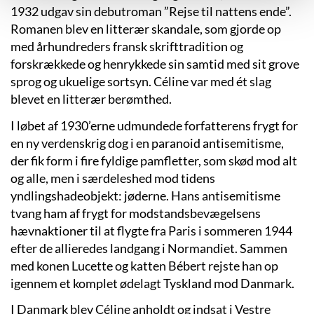
1932 udgav sin debutroman ”Rejse til nattens ende”.
Romanen blev en litterær skandale, som gjorde op
med århundreders fransk skrifttradition og
forskrækkede og henrykkede sin samtid med sit grove
sprog og ukuelige sortsyn. Céline var med ét slag
blevet en litterær berømthed.
I løbet af 1930’erne udmundede forfatterens frygt for
en ny verdenskrig dog i en paranoid antisemitisme,
der fik form i fire fyldige pamfletter, som skød mod alt
og alle, men i særdeleshed mod tidens
yndlingshadeobjekt: jøderne. Hans antisemitisme
tvang ham af frygt for modstandsbevægelsens
hævnaktioner til at flygte fra Paris i sommeren 1944
efter de allieredes landgang i Normandiet. Sammen
med konen Lucette og katten Bébert rejste han op
igennem et komplet ødelagt Tyskland mod Danmark.
I Danmark blev Céline anholdt og indsat i Vestre