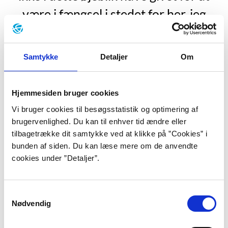
være i fængsel i stedet for her, jeg
åndssvage idiot! For eksempel fordi
jeg havde været forudseende nok til at
Samtykke
Detaljer
Om
stjæle et eller andet et eller andet sted,
da der endnu var tid. Man tænker sig
Hjemmesiden bruger cookies
da heller ikke om! Fængslet forlader
Vi bruger cookies til besøgsstatistik og optimering af
man levende, ikke krigen. Resten er
brugervenlighed. Du kan til enhver tid ændre eller
tilbagetrække dit samtykke ved at klikke på ”Cookies” i
kun vrøvl.”
bunden af siden. Du kan læse mere om de anvendte
cookies under ”Detaljer”.
”Rejse til nattens ende”, s. 14.
Louis-Ferdinand Destouches var barn af en
Samtykkevalg
forsikringsmand og en kniplingshandlerske.
Nødvendig
Forfatterpseudonymet Céline tog han senere efter sin
bedstemor på mødrene side, Céline Guillou. Hans