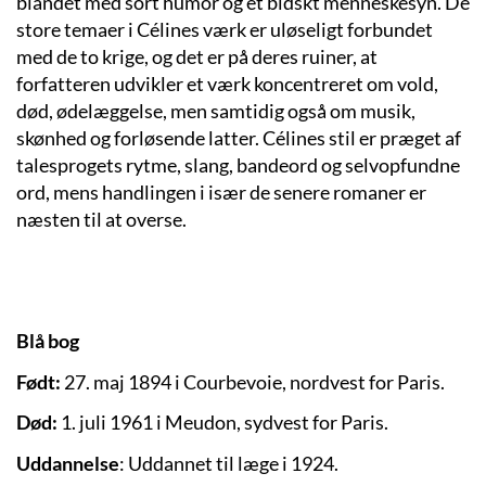
blandet med sort humor og et bidskt menneskesyn. De
store temaer i Célines værk er uløseligt forbundet
med de to krige, og det er på deres ruiner, at
forfatteren udvikler et værk koncentreret om vold,
død, ødelæggelse, men samtidig også om musik,
skønhed og forløsende latter. Célines stil er præget af
talesprogets rytme, slang, bandeord og selvopfundne
ord, mens handlingen i især de senere romaner er
næsten til at overse.
Blå bog
Født:
27. maj 1894 i Courbevoie, nordvest for Paris.
Død:
1. juli 1961 i Meudon, sydvest for Paris.
Uddannelse
: Uddannet til læge i 1924.