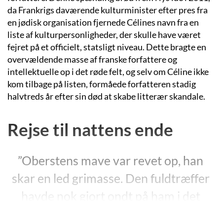
da Frankrigs daværende kulturminister efter pres fra
en jødisk organisation fjernede Célines navn fra en
liste af kulturpersonligheder, der skulle have været
fejret på et officielt, statsligt niveau. Dette bragte en
overvældende masse af franske forfattere og
intellektuelle op i det røde felt, og selv om Céline ikke
kom tilbage på listen, formåede forfatteren stadig
halvtreds år efter sin død at skabe litterær skandale.
Rejse til nattens ende
”Oberstens mave var revet op, han
skar en led grimasse. Den fuldtræffer
havde nok gjort ondt på ham i det
øjeblik den ramte. Nå, det var han selv