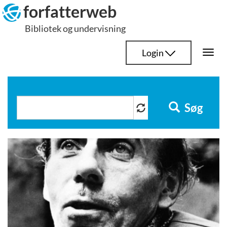
Hop
forfatterweb
til
Bibliotek og undervisning
indhold
Login
Togg
navi
Søg