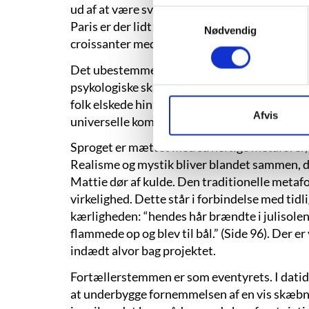
ud af at være svært bestemmelig i tid og sted
Samtykkevalg
Paris er der lidt mere miljø og genkendelige 
Nødvendig
croissanter med marcipan og café au lait.
Det ubestemmelige miljø på bakken kan sky
psykologiske skæbner op til noget alment. De
folk elskede hinanden i gamle dage, men et f
Afvis
universelle komplikationer.
Sproget er mættet med så heftige metaforer,
Realisme og mystik bliver blandet sammen, da d
Mattie dør af kulde. Den traditionelle metafor o
virkelighed. Dette står i forbindelse med tid
kærligheden: “hendes hår brændte i julisolen,
flammede op og blev til bål.” (Side 96). Der e
indædt alvor bag projektet.
Fortællerstemmen er som eventyrets. I datid fo
at underbygge fornemmelsen af en vis skæbnet