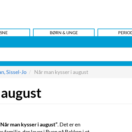
SNE
BØRN & UNGE
PERIO
n, Sissel-Jo
Når man kysser i august
 august
Når man kysser i august”
. Det er en
 familie, der lever i Byen på Bakken i et