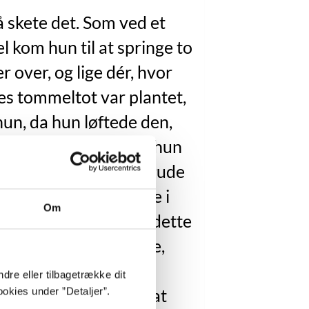
å skete det. Som ved et
l kom hun til at springe to
er over, og lige dér, hvor
s tommeltot var plantet,
hun, da hun løftede den,
et på det menneske, hun
 bruge sit liv på at forgude
elske. Som en let brise i
Om
bunden løb lyden af dette
vn langs hendes arme,
hvilede let på hendes
dre eller tilbagetrække dit
stvorter for til sidst at
okies under ”Detaljer”.