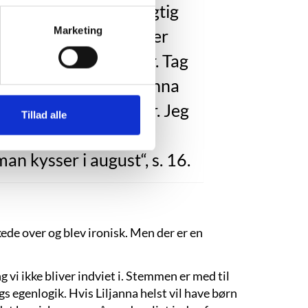
rene sig som hybenagtig
Marketing
e i hendes krop. Xavier
r. Xavier. Åh, Xavier. Tag
sammen, Xavier! Liljanna
r. Liljanna og Xavier. Jeg
Tillad alle
elsker dig, Xavier.”
an kysser i august“, s. 16.
kede over og blev ironisk. Men der er en
 vi ikke bliver indviet i. Stemmen er med til
 egenlogik. Hvis Liljanna helst vil have børn