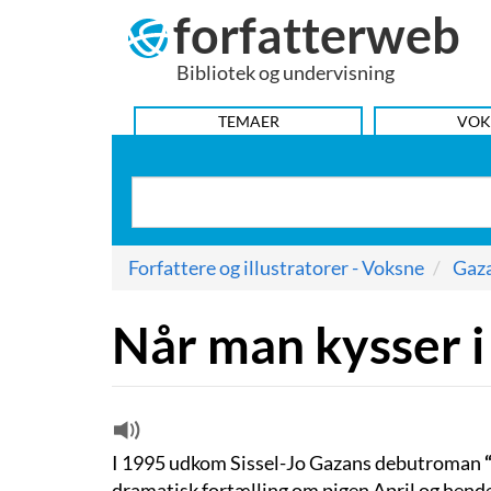
forfatterweb
Hop
til
Bibliotek og undervisning
indhold
HOVEDMENU
TEMAER
VOK
Forfattere og illustratorer - Voksne
Gaza
Når man kysser i
I 1995 udkom Sissel-Jo Gazans debutroman
“
dramatisk fortælling om pigen April og hendes