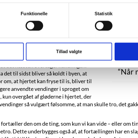
forg
. I beskrivelsen af Valentins ungdom i
signaturer som: Gauloise-cigaretter,
Funktionelle
Statistik
klø
Somme
ldes ambitionen om at hæve personernes
dig 
t er ikke en historisk roman om, hvordan
orsøg på at indfange menneskelivets
Somme
Tillad valgte
 at det næsten overtager handlingen.
“Når m
et til sidst bliver så koldt i byen, at
m, at hjertet kan fryse til is, bliver til
ligere anvendte vendinger i sproget om
 kun overgået af gløderne i hjertet, der
r vendinger så vulgært følsomme, at man skulle tro, det gak
rtæller den om de ting, som kun vi kan vide – eller om ting
ro. Dette underbygges også af, at fortællingen har en slags