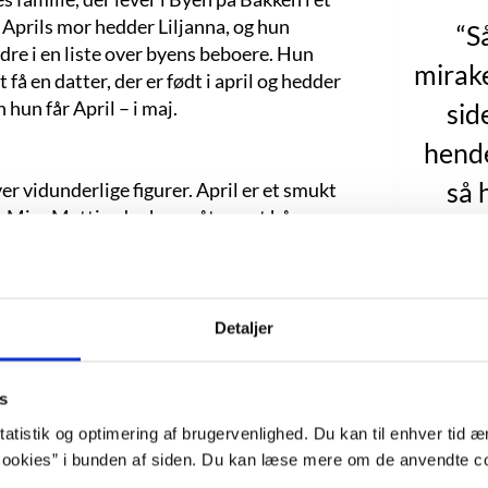
 Aprils mor hedder Liljanna, og hun
“S
dre i en liste over byens beboere. Hun
mirake
å en datter, der er født i april og hedder
hun får April – i maj.
sid
hende
så 
er vidunderlige figurer. April er et smukt
 Miss Mattie, der har gråt opsat hår og
navn
s Mattie en lysekrone, der er lavet af
ville
 at få Xavier til at reparere den, kommer
arpe spidser. Nu ser April det som sin
og 
jælpe sin far. Hun er ydermere en dygtig
Detaljer
hoved
n har haft forhold til andre mænd, falder
eden er et vægtigt tema, og den
na
s
om konstant undertone i romanen.
atistik og optimering af brugervenlighed. Du kan til enhver tid æn
i romanen malet med ord som lilla,
bry
ookies” i bunden af siden. Du kan læse mere om de anvendte co
. Det er, som om romanen selv gør noget