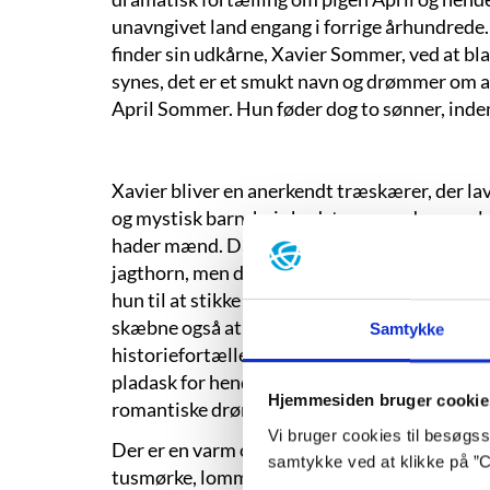
unavngivet land engang i forrige århundrede.
finder sin udkårne, Xavier Sommer, ved at bla
synes, det er et smukt navn og drømmer om at f
April Sommer. Hun føder dog to sønner, inden 
Xavier bliver en anerkendt træskærer, der lav
og mystisk barn, hvis bedste ven er den gamle
hader mænd. Da April er blevet ældre, får Mis
jagthorn, men da April tager den med hjem for
hun til at stikke begge hans øjne ud med de sk
skæbne også at blive træskærer, så hun kan h
Samtykke
historiefortæller, og Valiant, der indtil da ku
pladask for hende til en sommerfest. Kærligh
Hjemmesiden bruger cookie
romantiske drøm om den eneste ene ligger s
Vi bruger cookies til besøgsst
Der er en varm og lidt gammeldags stemning 
samtykke ved at klikke på ”C
tusmørke, lommekniv og ‘sydvest af koskind’