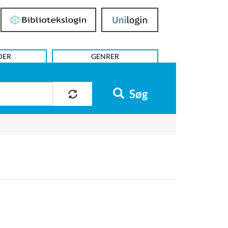
Bibliotekslogin
UniLogin
DER
GENRER
Søg