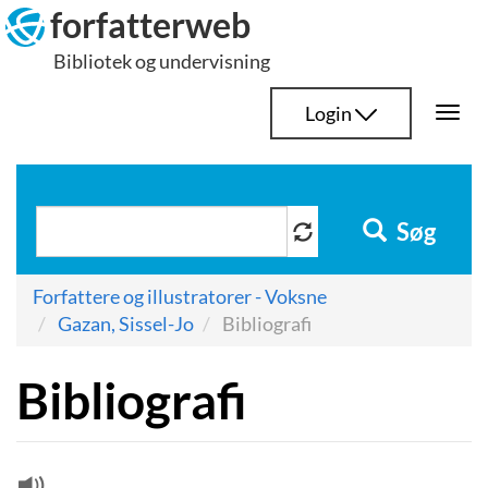
Hop
forfatterweb
til
Bibliotek og undervisning
indhold
Login
Togg
navi
Søg
Forfattere og illustratorer - Voksne
Gazan, Sissel-Jo
Bibliografi
Bibliografi