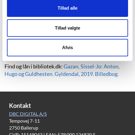
Berlin. Momondo, 2010.
Tillad alle
Find og lån i bibliotek.dk:
Gazan, Sissel-Jo: Vi elsker
Berlin. Lindhardt og Ringhof, 2015.
Find og lån i bibliotek.dk:
Gazan, Sissel-Jo: Vi elsker
Tillad valgte
stadig Berlin. Politikens Forlag, 2019.
Afvis
Børnebøger
Find og lån i bibliotek.dk:
Gazan, Sissel-Jo: Anton,
Hugo og Guldhesten. Gyldendal, 2019. Billedbog.
Kontakt
DBC DIGITAL A/S
Tempovej 7-11
2750 Ballerup
CVR: 15149043 | EAN: 579 000 126830 5