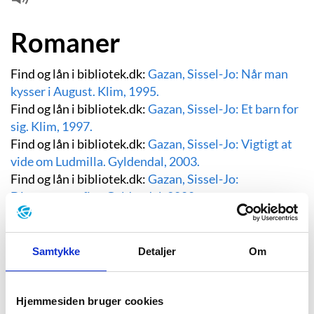
Romaner
Find og lån i bibliotek.dk:
Gazan, Sissel-Jo:
Når man
kysser i August. Klim, 1995.
Find og lån i bibliotek.dk:
Gazan, Sissel-Jo:
Et barn for
sig. Klim, 1997.
Find og lån i bibliotek.dk:
Gazan, Sissel-Jo:
Vigtigt at
vide om Ludmilla. Gyldendal, 2003.
Find og lån i bibliotek.dk:
Gazan, Sissel-Jo:
Dinosaurens fjer. Gyldendal, 2008.
Find og lån i bibliotek.dk:
Gazan, Sissel-Jo:
Svalens
graf. Gyldendal, 2013.
Find og lån i bibliotek.dk:
Gazan, Sissel-Jo: Blækhat.
Samtykke
Detaljer
Om
Lindhardt og Ringhof, 2017.
Find og lån i bibliotek.dk:
Gazan, Sissel-Jo: Hvide
blomster. Politikens Forlag, 2020.
Hjemmesiden bruger cookies