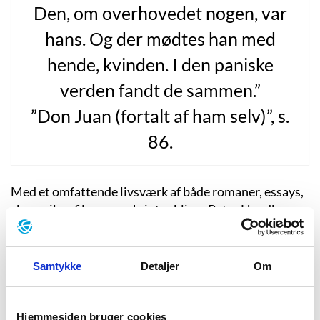
Den, om overhovedet nogen, var
hans. Og der mødtes han med
hende, kvinden. I den paniske
verden fandt de sammen.”
”Don Juan (fortalt af ham selv)”, s.
86.
Med et omfattende livsværk af både romaner, essays,
skuespil og filmmanuskripter bliver Peter Handke
fejret som en af Europas allerstørste nulevende
forfattere.
Peter Handke er i dag bosiddende lidt uden
for Paris, men han blev født i Østrig
under Anden
Samtykke
Detaljer
Om
Verdenskrig i 1942. Her boede han en stor del af sin
barndom med sin mor og sin alkoholiske stedfar Bruno
i den lille provinsby Griffen. I sin tale i forbindelse med
Hjemmesiden bruger cookies