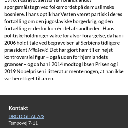
spørgsmålstegn ved folkemordet på de muslimske
bosniere. I hans optik har Vesten været partisk i deres
fortælling om den jugoslaviske borgerkrig, og den
fortælling er derfor kun én del af sandheden. Hans
politiske holdninger vakte for alvor forargelse, da han i
2006 holdt tale ved begravelsen af Serbiens tidligere
præsident
Milošević.
Det har gjort ham til en højst
kontroversiel figur – også uden for hjemlandets
grænser – og da han i 2014 modtog Ibsen Prisen og i
2019 Nobelprisen i litteratur mente nogen, at han ikke
var berettiget til æren.
Kontakt
DBC DIGITAL A/S
Tempovej 7-11