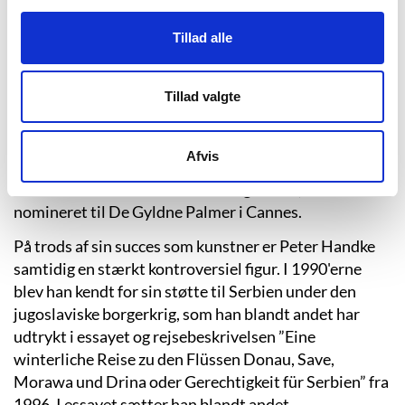
Det var dog ikke romaner, som i første omgang satte
gang i hans karriere. Sidst i 1960'erne gjorde han sig
Tillad alle
bemærket ved at skrive avantgardistiske skuespil,
som hverken havde kulisser eller egentlig handling,
Tillad valgte
men som kun gjorde brug af skuespillernes stemmer
og enkle hverdagslige rekvisitter. Udover
teaterstykker har han skrevet en række
Afvis
filmmanuskripter, blandt andre skrev og instruerede
han i 1978 filmen ”Die linkshändige Frau”, som blev
nomineret til De Gyldne Palmer i Cannes.
På trods af sin succes som kunstner er Peter Handke
samtidig en stærkt kontroversiel figur. I 1990'erne
blev han kendt for sin støtte til Serbien under den
jugoslaviske borgerkrig, som han blandt andet har
udtrykt i essayet og rejsebeskrivelsen ”Eine
winterliche Reise zu den Flüssen Donau, Save,
Morawa und Drina oder Gerechtigkeit für Serbien” fra
1996. I essayet sætter han blandt andet