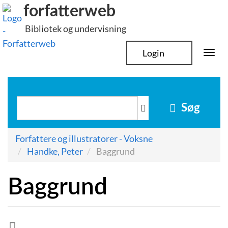
Hop
forfatterweb
til
Bibliotek og undervisning
indhold
Login
Togg
navi
Søg
Forfattere og illustratorer - Voksne
Handke, Peter
Baggrund
Baggrund