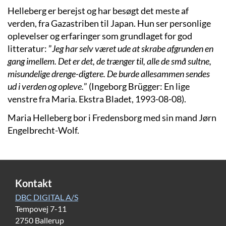
Helleberg er berejst og har besøgt det meste af
verden, fra Gazastriben til Japan. Hun ser personlige
oplevelser og erfaringer som grundlaget for god
litteratur: ”
Jeg har selv været ude at skrabe afgrunden en
gang imellem. Det er det, de trænger til, alle de små sultne,
misundelige drenge-digtere. De burde allesammen sendes
ud i verden og opleve.
” (Ingeborg Brügger: En lige
venstre fra Maria. Ekstra Bladet, 1993-08-08).
Maria Helleberg bor i Fredensborg med sin mand Jørn
Engelbrecht-Wolf.
Kontakt
DBC DIGITAL A/S
Tempovej 7-11
2750 Ballerup