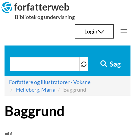
Hop
forfatterweb
til
Bibliotek og undervisning
indhold
Login
Togg
navi
Søg
Forfattere og illustratorer - Voksne
Helleberg, Maria
Baggrund
Baggrund