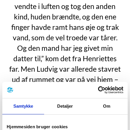
vendte i luften og tog den anden
kind, huden brændte, og den ene
finger havde ramt hans øje og trak
vand, som de vel troede var tårer.
Og den mand har jeg givet min
datter til,” kom det fra Henriettes
far. Men Ludvig var allerede stavret
ud af rummet og var på vej hjem –
til Bruuns Palæ.”
”Bombardement”, s. 91.
Samtykke
Detaljer
Om
Den køns- og historieinteresserede, og særdeles
Hjemmesiden bruger cookies
produktive, forfatterinde Maria Helleberg er født på