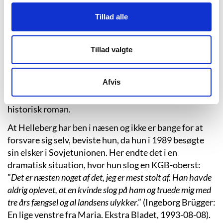
I 1992-93 bestred Helleberg formandsposten i Dansk
Forfatterforenings skønlitterære gruppe, og gennem
Tillad alle
årene har hun skrevet for forskellige dagblade, som
BT, Berlingske Tidende og Det Fri Aktuelt.
Tillad valgte
Maria Helleberg er en stor operaelsker, en kunstart
hun elsker for de store følelser. Derudover dykker hun,
Afvis
naturligt for hendes virke, grundigt ned i masser af
research og litteratur, når hun skriver på en ny
historisk roman.
At Helleberg har ben i næsen og ikke er bange for at
forsvare sig selv, beviste hun, da hun i 1989 besøgte
sin elsker i Sovjetunionen. Her endte det i en
dramatisk situation, hvor hun slog en KGB-oberst:
”
Det er næsten noget af det, jeg er mest stolt af. Han havde
aldrig oplevet, at en kvinde slog på ham og truede mig med
tre års fængsel og al landsens ulykker
.” (Ingeborg Brügger:
En lige venstre fra Maria. Ekstra Bladet, 1993-08-08).