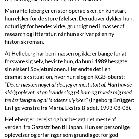
Maria Helleberg er en stor operaelsker, en kunstart
hun elsker for de store følelser. Derudover dykker hun,
naturligt for hendes virke, grundigt ned i masser af
research og litteratur, når hun skriver på en ny
historisk roman.
At Helleberg har ben i næsen og ikke er bange for at
forsvare sig selv, beviste hun, da hun i 1989 besøgte
sin elsker i Sovjetunionen. Her endte det i en
dramatisk situation, hvor hun slog en KGB-oberst:
”
Det er næsten noget af det, jeg er mest stolt af. Han havde
aldrig oplevet, at en kvinde slog på ham og truede mig med
tre års fængsel og al landsens ulykker
.” (Ingeborg Brügger:
En lige venstre fra Maria. Ekstra Bladet, 1993-08-08).
Helleberg er berejst og har besøgt det meste af
verden, fra Gazastriben til Japan. Hun ser personlige
oplevelser og erfaringer som grundlaget for god