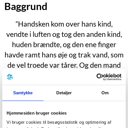
Baggrund
”Handsken kom over hans kind,
vendte i luften og tog den anden kind,
huden brændte, og den ene finger
havde ramt hans øje og trak vand, som
de vel troede var tårer. Og den mand
har jeg givet min datter til,” kom det fra
Henriettes far. Men Ludvig var
Samtykke
Detaljer
Om
allerede stavret ud af rummet og var
på vej hjem – til Bruuns Palæ.”
Hjemmesiden bruger cookies
”Handsken kom over hans kind,
Vi bruger cookies til besøgsstatistik og optimering af
vendte i luften og tog den anden kind,