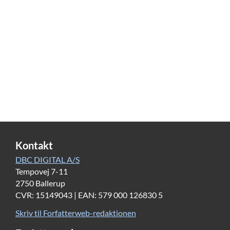
kryb; selv en regnorm kunne få ham til
at kaste op.”
”Seersken”, s. 51.
Maria Hellebergs debut ”
Seersken”
fra 1986 er
historien om Trojas fald set fra en anden vinkel end
den sædvanlige. Hovedpersonen i de kendte sagn er
almindeligvis den skønne Helena, som prins Paris tog
med til Troja fra Grækenland. Men Maria Helleberg
lader seersken Kassandra, den næstyngste af kong
Priamos’ 19 børn med dronning Hekabe, være
Kontakt
historiens jeg-fortæller fra sin plads i dødsriget. Ingen
DBC DIGITAL A/S
ville tro hende, da hun levede og Troja faldt.
Tempovej 7-11
2750 Ballerup
CVR: 15149043 | EAN: 579 000 126830 5
Kassandra var jomfru, fordi en guddom havde sagt til
Skriv til Forfatterweb-redaktionen
hende, at hun skulle bevare sin krop intakt for bedre at
kunne bruge sine seerevner. Men det fik en brat ende