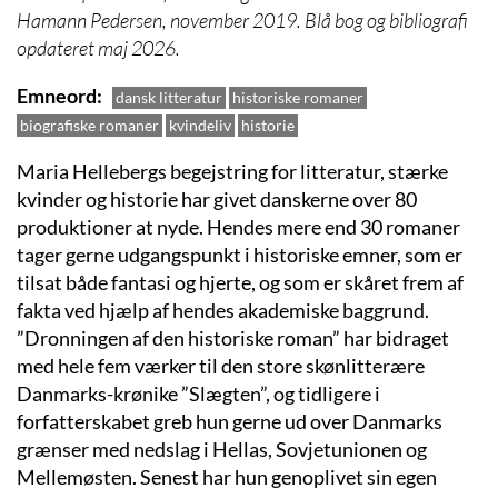
Hamann Pedersen, november 2019. Blå bog og bibliografi
opdateret maj 2026.
Emneord
dansk litteratur
historiske romaner
biografiske romaner
kvindeliv
historie
Maria Hellebergs begejstring for litteratur, stærke
kvinder og historie har givet danskerne over 80
produktioner at nyde. Hendes mere end 30 romaner
tager gerne udgangspunkt i historiske emner, som er
tilsat både fantasi og hjerte, og som er skåret frem af
fakta ved hjælp af hendes akademiske baggrund.
”Dronningen af den historiske roman” har bidraget
med hele fem værker til den store skønlitterære
Danmarks-krønike ”Slægten”, og tidligere i
forfatterskabet greb hun gerne ud over Danmarks
grænser med nedslag i Hellas, Sovjetunionen og
Mellemøsten. Senest har hun genoplivet sin egen