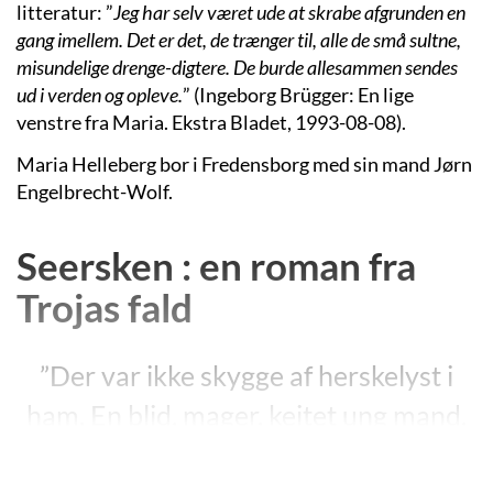
litteratur: ”
Jeg har selv været ude at skrabe afgrunden en
gang imellem. Det er det, de trænger til, alle de små sultne,
misundelige drenge-digtere. De burde allesammen sendes
ud i verden og opleve.
” (Ingeborg Brügger: En lige
venstre fra Maria. Ekstra Bladet, 1993-08-08).
Maria Helleberg bor i Fredensborg med sin mand Jørn
Engelbrecht-Wolf.
Seersken : en roman fra
Trojas fald
”Der var ikke skygge af herskelyst i
ham. En blid, mager, kejtet ung mand,
der var rædselsslagen for enhver slags