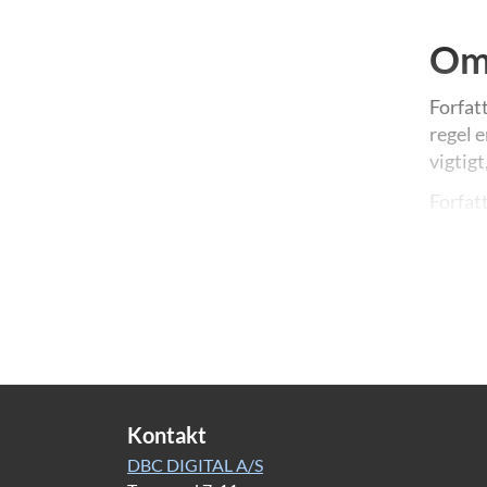
Om 
Forfat
regel e
vigtigt
Forfat
krimin
Enquist
Kontakt
DBC DIGITAL A/S