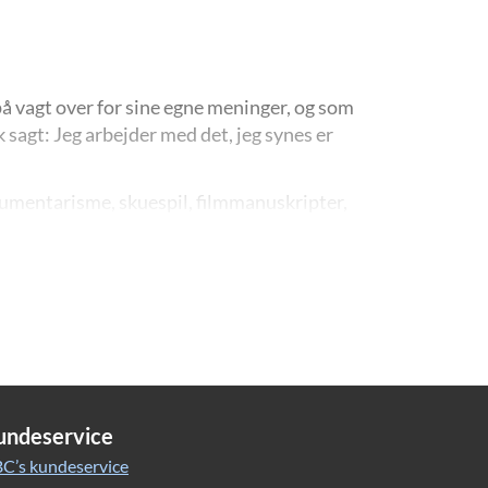
på vagt over for sine egne meninger, og som
 sagt: Jeg arbejder med det, jeg synes er
okumentarisme, skuespil, filmmanuskripter,
og kendt over hele verden.
undeservice
C’s kundeservice