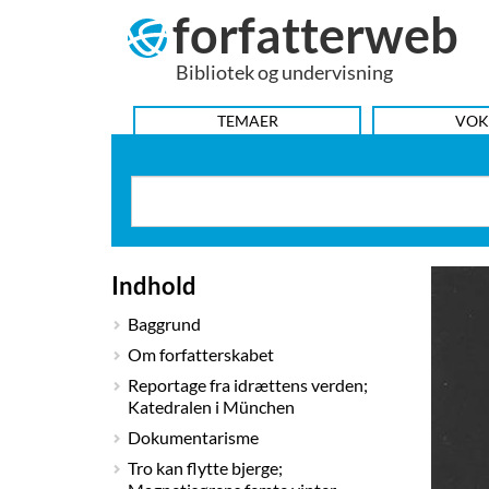
forfatterweb
Hop
til
Bibliotek og undervisning
indhold
HOVEDMENU
TEMAER
VOK
Indhold
Baggrund
Om forfatterskabet
Reportage fra idrættens verden;
Katedralen i München
Dokumentarisme
Tro kan flytte bjerge;