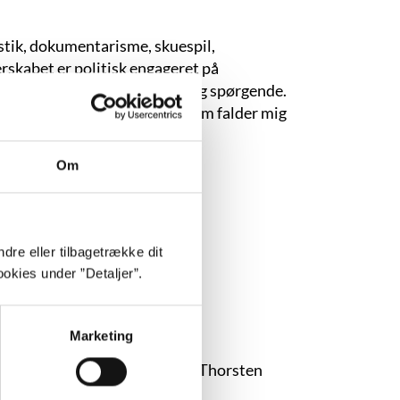
stik, dokumentarisme, skuespil,
rskabet er politisk engageret på
om regel er pointen flertydig og spørgende.
 vigtigt, og helst i en form, som falder mig
Om
dre eller tilbagetrække dit
okies under ”Detaljer”.
Marketing
 her M.A. med et speciale om Thorsten