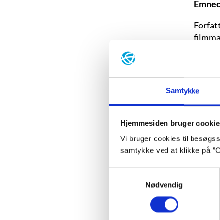
Emneo
Forfat
filmma
venstre
Enquist
vanskel
Samtykke
Hjemmesiden bruger cookie
Vi bruger cookies til besøgsst
Blå bo
samtykke ved at klikke på ”C
Født:
2
Samtykkevalg
Død:
2
Nødvendig
Uddan
Jonsso