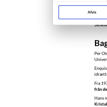
Debut
Afvis
Litter
Senest
Ba
Per Ol
Univer
Enquis
idrætt
Fra 19
från de
Hans m
Krista