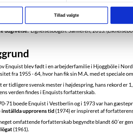
:
Kristallögat. Stockholm, 1961
.
Tillad valgte
aturpriser:
Nordisk Råds litteraturpris, 1969.
e udgivelse:
Lignelsesbogen. Samleren, 2013. (Liknelsebo
ggrund
ov Enquist blev født i en arbejderfamilie i Hjoggböle i No
sitet fra 1955 - 64, hvor han fik sin M.A. med et speciale
t er tidligere svensk mester i højdespring, hans rekord er 
ens verden findes i Enquists forfatterskab.
70-71 boede Enquist i Vestberlin og i 1973 var han gæstep
 inställda upprorens tid
(1974) er inspireret af forfatteren
eget omfattende forfatterskab begyndte blandt 60´er g
llögat
(1961).