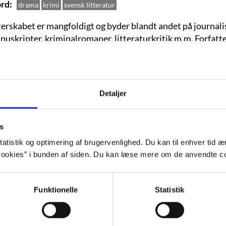
rd
drama
krimi
svensk litteratur
terskabet er mangfoldigt og byder blandt andet på journali
nuskripter, kriminalromaner, litteraturkritik m.m. Forfatte
fløjen men altid på vagt over for sine egne meninger, og s
 har karakteristisk sagt: "Jeg arbejder med det, jeg synes er
ig".
Detaljer
s
atistik og optimering af brugervenlighed. Du kan til enhver tid æn
g
ookies” i bunden af siden. Du kan læse mere om de anvendte co
3. september 1934 i Nordsverige.
5. april 2020
Funktionelle
Statistik
nelse:
Studerede på Uppsala Universitet fra 1955-1964. Fi
ns kriminalromaner.