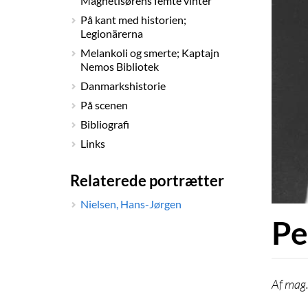
Magnetisørens femte vinter
På kant med historien;
Legionärerna
Melankoli og smerte; Kaptajn
Nemos Bibliotek
Danmarkshistorie
På scenen
Bibliografi
Links
Relaterede portrætter
Nielsen, Hans-Jørgen
Pe
mag.