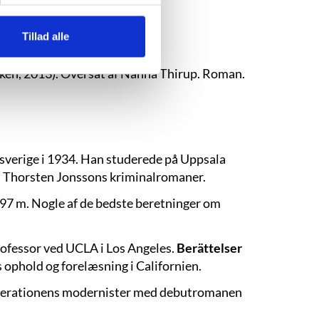
Tillad alle
ken, 2013). Oversat af Nanna Thirup. Roman.
rdsverige i 1934. Han studerede på Uppsala
 om Thorsten Jonssons kriminalromaner.
1,97 m. Nogle af de bedste beretninger om
rofessor ved UCLA i Los Angeles.
Berättelser
s ophold og forelæsning i Californien.
enerationens modernister med debutromanen