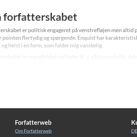
forfatterskabet
terskabet er politisk engageret på venstrefløjen men altid 
r pointen flertydig og spørgende. Enquist har karakteristisk
, og helst i en form, som falder mig vanskelig.
terskabet er mangfoldigt og byder bl. a. på journalistik, d
alromaner, litteraturkritik mm.
s romaner og teaterstykker er oversat til adskillige sprog 
Forfatterweb
K
Om Forfatterweb
DB