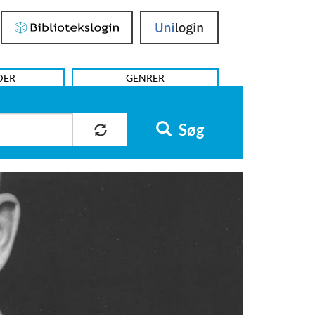
Bibliotekslogin
UniLogin
DER
GENRER
Søg