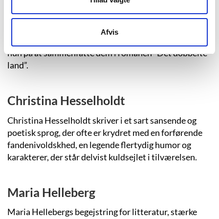
I århundreder har den danske historiefortæller
Birgithe Kosovics serbiske slægt holdt sin blodige
fortid i live med mundtlige beretninger fra generation
Afvis
til generation. Og gennem det meste af ti år arbejdede
hun på at sammenfatte dem i romanen “Det dobbelte
land”.
Christina Hesselholdt
Christina Hesselholdt skriver i et sart sansende og
poetisk sprog, der ofte er krydret med en forførende
fandenivoldskhed, en legende flertydig humor og
karakterer, der står delvist kuldsejlet i tilværelsen.
Maria Helleberg
Maria Hellebergs begejstring for litteratur, stærke