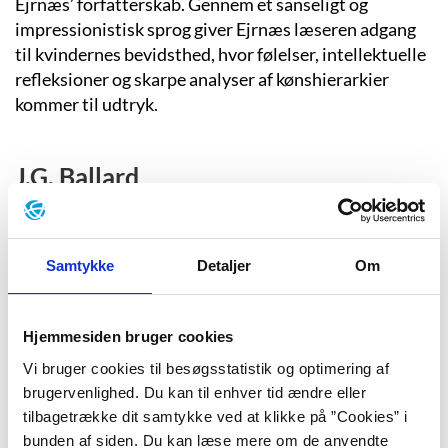
Ejrnæs’ forfatterskab. Gennem et sanseligt og
impressionistisk sprog giver Ejrnæs læseren adgang
til kvindernes bevidsthed, hvor følelser, intellektuelle
refleksioner og skarpe analyser af kønshierarkier
kommer til udtryk.
J.G. Ballard
Den britiske forfatter J.G. Ballard har skrevet en
række dystopiske science fiction-romaner men er også
en kontroversiel kultforfatter, hvis hallucinerende og
Samtykke
Detaljer
Om
fragmentariske tekster skildrer en moderne
virkeligheds
fiktionsgullasch
.
Hjemmesiden bruger cookies
Vi bruger cookies til besøgsstatistik og optimering af
Stig Dalager
brugervenlighed. Du kan til enhver tid ændre eller
tilbagetrække dit samtykke ved at klikke på ”Cookies” i
Siden sin debut har den danske forfatter Stig Dalager
bunden af siden. Du kan læse mere om de anvendte