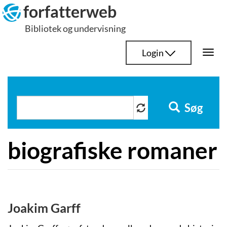
Hop
forfatterweb
til
Bibliotek og undervisning
indhold
Login
Togg
navi
Søg
biografiske romaner
Joakim Garff