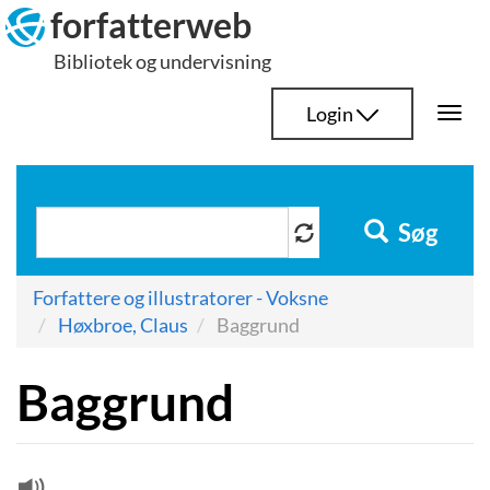
Hop
forfatterweb
til
Bibliotek og undervisning
indhold
Login
Togg
navi
Søg
Forfattere og illustratorer - Voksne
Høxbroe, Claus
Baggrund
Baggrund