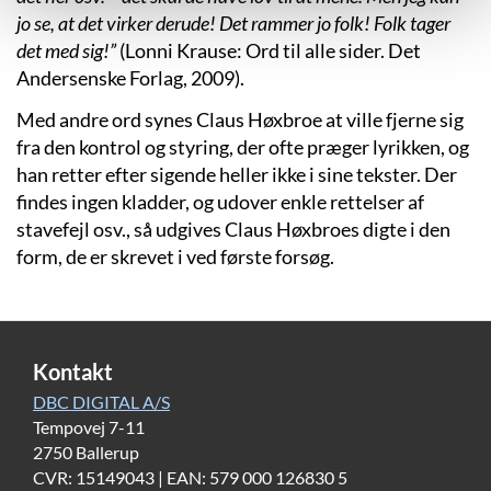
jo se, at det virker derude! Det rammer jo folk! Folk tager
det med sig!”
(Lonni Krause: Ord til alle sider. Det
Andersenske Forlag, 2009).
Med andre ord synes Claus Høxbroe at ville fjerne sig
fra den kontrol og styring, der ofte præger lyrikken, og
han retter efter sigende heller ikke i sine tekster. Der
findes ingen kladder, og udover enkle rettelser af
stavefejl osv., så udgives Claus Høxbroes digte i den
form, de er skrevet i ved første forsøg.
Kontakt
DBC DIGITAL A/S
Tempovej 7-11
2750 Ballerup
CVR: 15149043 | EAN: 579 000 126830 5