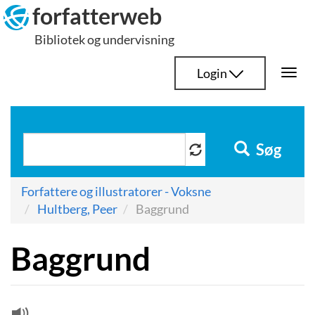
Hop
forfatterweb
til
Bibliotek og undervisning
indhold
Login
Togg
navi
Søg
Forfattere og illustratorer - Voksne
Hultberg, Peer
Baggrund
Baggrund