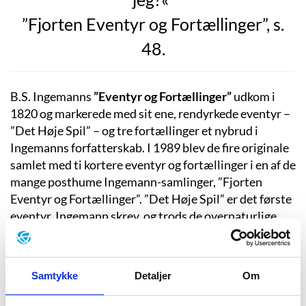
”Fjorten Eventyr og Fortællinger”, s.
48.
B.S. Ingemanns
”Eventyr og Fortællinger”
udkom i
1820 og markerede med sit ene, rendyrkede eventyr –
”Det Høje Spil” – og tre fortællinger et nybrud i
Ingemanns forfatterskab. I 1989 blev de fire originale
samlet med ti kortere eventyr og fortællinger i en af de
mange posthume Ingemann-samlinger, ”Fjorten
Eventyr og Fortællinger”. ”Det Høje Spil” er det første
eventyr, Ingemann skrev, og trods de overnaturlige
elementer og alle eventyrelementerne er hverken
dette eventyr – eller de fleste af hans øvrige
produktion – skrevet til børn. Snarere er de en form
Samtykke
Detaljer
Om
for undersøgelse af psyken.