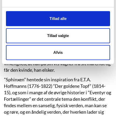
forklaring på tekstens overnaturlige elementer, kaldt
for fantastisk litteratur. Bedst ses fantastikkens præg
i fortællingen om ”Sphinxen”, hvor hovedpersonen
Tillad alle
Arnold stilles en gåde og gennem hele historien
forsøger at finde frem til en form for sandhed.
Tillad valgte
Undervejs nærmer Arnold sig gradvist vanviddets
rand, jo mere han prøver at forstå alle de ufattelige
ting, der sker omkring ham. I sidste ende er det først,
Afvis
da han opgiver at forstå den forvirrende og flertydige
virkelighed, at han på sin vis vågner fra sit mareridt og
får den kvinde, han elsker.
”Sphinxen” hentede sin inspiration fra E.T.A.
Hoffmanns (1776-1822) ”Der goldene Topf” (1814-
15), og som i mange af de øvrige historier i ”Eventyr og
Fortællinger” er det centrale tema den konflikt, der
findes mellem en sanselig, fysisk verden, man kan se
og røre, og en åndelig verden, der hverken lader sig