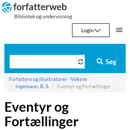
Hop
forfatterweb
til
Bibliotek og undervisning
indhold
Login
Togg
navi
Søg
Forfattere og illustratorer - Voksne
Ingemann, B. S.
Eventyr og Fortællinger
Eventyr og
Fortællinger