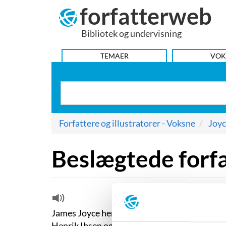
forfatterweb
Hop
til
Bibliotek og undervisning
indhold
HOVEDMENU
TEMAER
VOK
Forfattere og illustratorer - Voksne
Joyc
Beslægtede forf
James Joyce hentede en del af sin inspiratio
Henrik Ibsen og samtidsforfattere i kredsen 