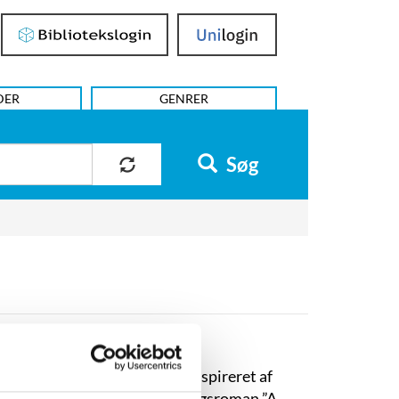
Bibliotekslogin
UniLogin
DER
GENRER
Søg
 og Homer. Han var desuden inspireret af
elvist selvbiografiske udviklingsroman ”A