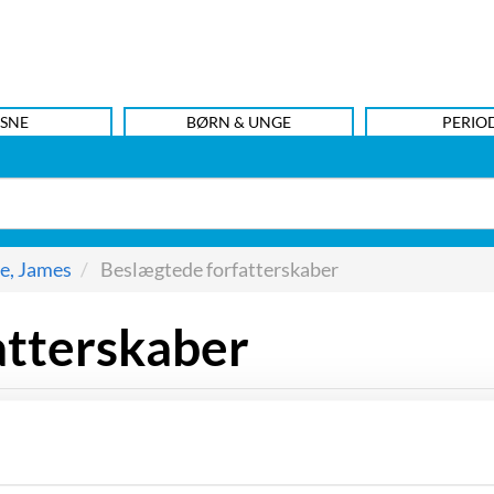
SNE
BØRN & UNGE
PERIO
e, James
Beslægtede forfatterskaber
atterskaber
n hos klassiske forfattere som William Shakespeare, Dante
omkring tidsskriftet The Egoist, navnlig Ezra Pound. Den d