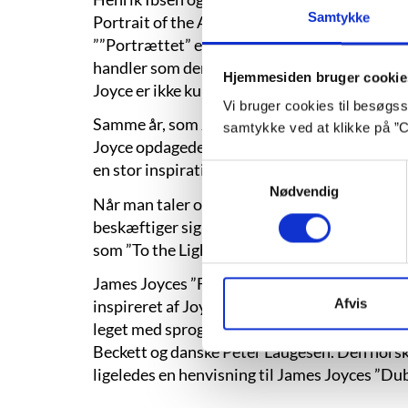
Samtykke
Portrait of the Artist as a Young Man” kan og
””Portrættet” er såmænd stærkt inspireret a
handler som denne i sin substans om, hvorvidt
Hjemmesiden bruger cookie
Joyce er ikke kun for Kloge Åge. Politiken, 20
Vi bruger cookies til besøgsst
Samme år, som Joyces ”Ulysses” udkom for før
samtykke ved at klikke på ”C
Joyce opdagede ideerne om bevidsthedsstrøm
en stor inspirationskilde.
Samtykkevalg
Nødvendig
Når man taler om skildringen af den mennesk
beskæftiger sig med alt det, der konstant er t
som ”To the Lighthouse” (”Til fyret”) og ”Mrs
James Joyces ”Finnegans Wake” er et af de m
Afvis
inspireret af Joyces frie brug af nyskabte or
leget med sproget og med formmæssig nyskabe
Beckett og danske Peter Laugesen. Den norsk
ligeledes en henvisning til James Joyces ”Dub