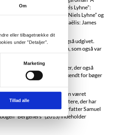
Om
 Jacobsens dannelsesroman ”Niels Lyhne”:
 Jacobsens udviklingsroman ”Niels Lyhne” og
ingen af delene.” (Bo Tao Michaëlis: James
dre eller tilbagetrække dit
S. Eliots ”The Waste Land”, også udgivet.
okies under ”Detaljer”.
anforfatter Édouard Dujardin, som også var
Marketing
n anden modernistisk forfatter, der også
en engelske forfatter er bl.a. kendt for bøger
, og mange forfattere har siden været
Tillad alle
mange eksperimenterende forfattere, der har
 andre om den irsk-franske forfatter Samuel
i bogen ”Bergeners” (2013) indeholder