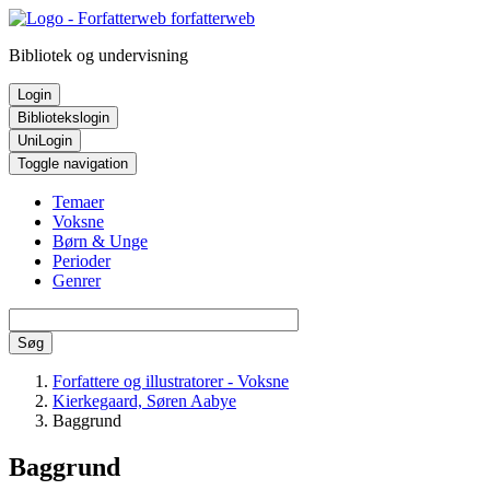
Hop
forfatterweb
til
Bibliotek og undervisning
indhold
Login
Bibliotekslogin
UniLogin
Toggle navigation
Hovedmenu
Temaer
Voksne
Børn & Unge
Perioder
Genrer
Søg
Forfattere og illustratorer - Voksne
Kierkegaard, Søren Aabye
Baggrund
Baggrund