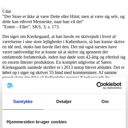
Citat
”Det Store er ikke at være Dette eller Hiint; men at være sig selv, og
dette kan ethvert Menneske, naar han vil det”
”Enten – Eller”, SKS, 3, s. 173.
Det siges om Kierkegaard, at han havde en skrivepult i hvert af
værelserne i sine store lejligheder i København, så han kunne skrive
en idé ned, straks han havde fået den. Det må også næsten have
været nødvendigt for at kunne nå at skrive sig igennem det
omfattende forfatterskab, inden han døde som 42-årig og efterlod sig
en enorm litterær produktion. En komplet udgivelse af Søren
Kierkegaards samlede skrifter er i 2013 netop blevet afsluttet. Det er
løbet op i siger og skriver 55 bind med kommentarer. Af samme
grund skete der ikke så forfærdelig meget i Kierkegaards liv.
Han blev født i 1813 på Nytorv i København som den yngste af en
søskendeflok på syv. Faren havde arbejdet sig op i systemet og var
blevet en succesrig handelsmand i København. Han tjente derfor
Samtykke
Detaljer
Om
temmelig mange penge, hvilket forfattersønnen nød godt af. Ja, det
var overhovedet en forudsætning for, at han kunne give sig i kast
med at skrive.
Hjemmesiden bruger cookies
Den unge Kierkegaard begyndte efter studentereksamen fra
Borgerdydskolen i 1830 at læse teologi på Københavns Universitet.