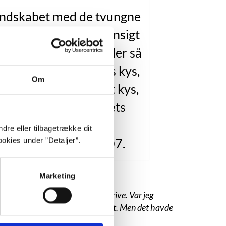
landskabet med de tvungne
, som man tvinger et ansigt
a sig, undgår et kys, der så
vel ender som et slags kys,
Om
 på kinden i stedet, et kys,
 kun kan hade for dets
magerhed (…)”
dre eller tilbagetrække dit
igninger og fald”, s. 107.
okies under ”Detaljer”.
Marketing
 finder den ro, det kræver at skrive. Var jeg
kkert kommet til det på et tidspunkt. Men det havde
0-02-06).