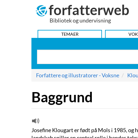
forfatterweb
Hop
til
Bibliotek og undervisning
indhold
HOVEDMENU
TEMAER
VOK
Forfattere og illustratorer - Voksne
Klou
Baggrund
Josefine Klougart er født på Mols i 1985, og
landskab spiller en central rolle i hendes t