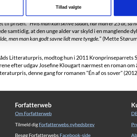
Tillad valgte
 og fald” indstillet til Nordisk Råds Litteraturpris samm
lougart vakte opsigt i litterære kredse, blandt andet fordi 
 til prisen. ”
Hvis man kan skrive sådan, når man er 25 år, så h
de samtidig, at den unge alder var skyld i en manglende dyb
fælde, men man kan godt savne lidt mere tyngde.
” (Mette Størum
ds Litteraturpris, modtog hun i 2011 Kronprinseparrets St
rene efter udgav Josefine Klougart nærmest en roman om åre
eraturpris, denne gang for romanen "Én af os sover" (2012
Forfatterweb
K
Om Forfatterweb
DB
Tilmeld dig
Forfatterwebs nyhedsbrev
Pr
Besøg Forfatterwebs
Facebook-side
Ab