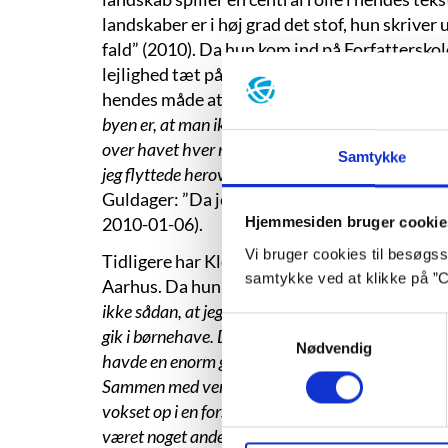
landskaber er i høj grad det stof, hun skriver
fald” (2010). Da hun kom ind på Forfatterskole
lejlighed tæt på Rådhuspladsen i København, 
hendes måde at anskue verden på. Som hun sel
byen er, at man ikke længere ser nogen ubrudt hor
over havet hver morgen, gav mig før proportioner 
Samtykke
jeg flyttede herover, mistede jeg til at begynde m
Guldager: ”Da jeg flyttede til byen, mistede j
2010-01-06).
Hjemmesiden bruger cookie
Vi bruger cookies til besøgsst
Tidligere har Klougart læst kunsthistorie og 
samtykke ved at klikke på ”C
Aarhus. Da hun begyndte at læse, havde hun skr
ikke sådan, at jeg var et særlig mystisk barn, der 
Samtykkevalg
gik i børnehave. Det gjorde jeg ikke. Jeg var mere
Nødvendig
havde en enorm glæde ved naturen og brugte en st
Sammen med veninder eller alene red jeg rundt. Jeg
vokset op i en forstad til Århus og havde gået på f
været noget andet.
” (Dorte Hygum Sørensen: ”I