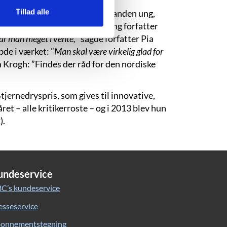
Tillad alle
en med romanen ”Vågen” af en anden ung,
det er usædvanligt, at en så ung forfatter
ar man meget i vente,
” sagde forfatter Pia
de i værket: ”
Man skal være virkelig glad for
 Krogh: ”Findes der råd for den nordiske
jernedryspris, som gives til innovative,
t – alle kritikerroste – og i 2013 blev hun
).
undeservice
C’s kundeservice
esseservice
onnementstegning