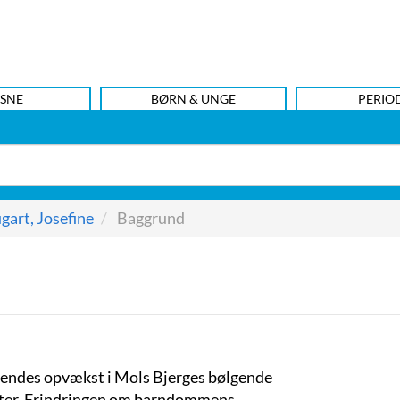
SNE
BØRN & UNGE
PERIO
gart, Josefine
Baggrund
 hendes opvækst i Mols Bjerges bølgende
ekster. Erindringen om barndommens