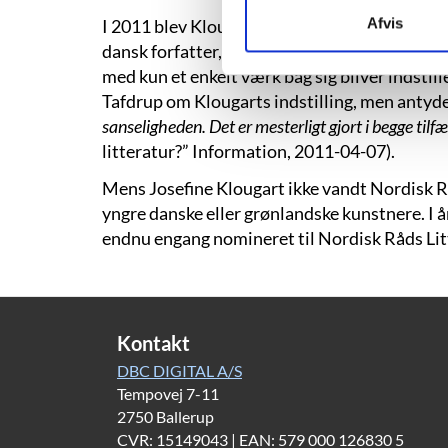
Afvis
I 2011 blev Klougarts debutroman ”Stigninger
dansk forfatter, Harald Voetmann. Valget af K
med kun et enkelt værk bag sig bliver indstillet
Tafdrup om Klougarts indstilling, men antyde
sanseligheden. Det er mesterligt gjort i begge til
litteratur?” Information, 2011-04-07).
Mens Josefine Klougart ikke vandt Nordisk Rå
yngre danske eller grønlandske kunstnere. I å
endnu engang nomineret til Nordisk Råds Litt
Kontakt
DBC DIGITAL A/S
Tempovej 7-11
2750 Ballerup
CVR: 15149043 | EAN: 579 000 126830 5