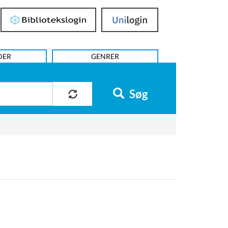
Bibliotekslogin
UniLogin
DER
GENRER
Søg