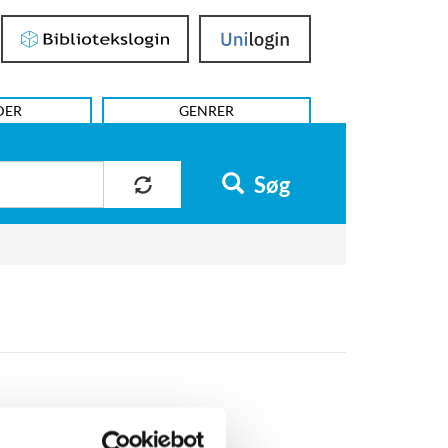
Bibliotekslogin
UniLogin
DER
GENRER
Søg