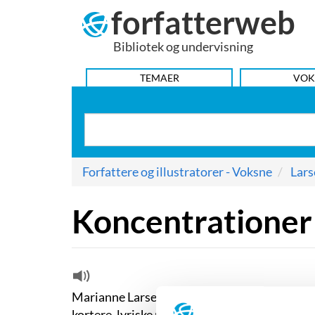
forfatterweb
Hop
til
Bibliotek og undervisning
indhold
HOVEDMENU
TEMAER
VOK
Forfattere og illustratorer - Voksne
Lars
Koncentrationer
Marianne Larsen debuterede i 1971 med ”
Ko
kortere, lyriske prosatekster og ni digte. Tekst