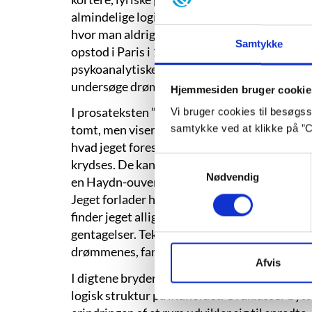
almindelige logik er sprængt i stykker, og ti
hvor man aldrig ved, hvad man kan forvente.
Samtykke
opstod i Paris i 1920'erne, var i særdeleshed
psykoanalytiske drømmetydning. Man ville g
undersøge drømmenes anderledes og irration
Hjemmesiden bruger cookie
I prosateksten ”Gæsten og huset og kvinden” 
Vi bruger cookies til besøgsst
tomt, men viser sig beboet af en kvinde. Kvi
samtykke ved at klikke på ”C
hvad jeget forestiller sig. De to prøver at k
Samtykkevalg
krydses. De kan hverken nå eller forstå hinan
Nødvendig
en Haydn-ouverture på en skrivemaskine, hvor
Jeget forlader huset, hvorefter huset er for
finder jeget alligevel tilbage til huset og kvi
gentagelser. Teksten er en sproglig labyrint, d
drømmenes, fantasiens og sindets mærkelige
Afvis
I digtene bryder sætningerne med grammatikke
logisk struktur på indholdet. Ordklasser bytte