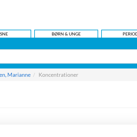
SNE
BØRN & UNGE
PERIO
en, Marianne
Koncentrationer
ncentrationer
”, der består af tolv
erne har det til fælles, at den