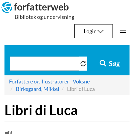
Hop
forfatterweb
til
Bibliotek og undervisning
indhold
Login
Togg
navi
Søg
Forfattere og illustratorer - Voksne
Birkegaard, Mikkel
Libri di Luca
Libri di Luca