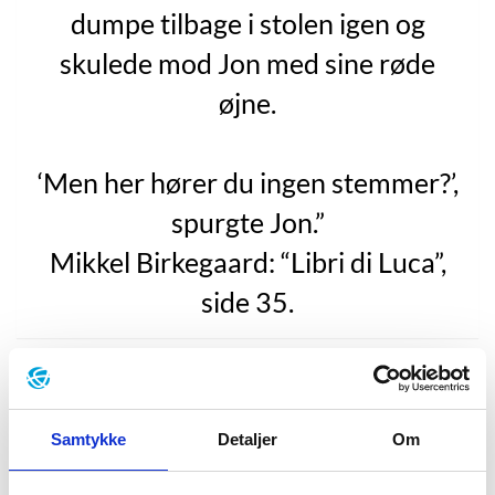
dumpe tilbage i stolen igen og
skulede mod Jon med sine røde
øjne.
‘Men her hører du ingen stemmer?’,
spurgte Jon.”
Mikkel Birkegaard: “Libri di Luca”,
side 35.
Mikkel Birkegaards debut
“Libri di Luca”
fra 2007 kan
bedst betegnes som en bibliofil krimi udi den
fantastiske genre. Det meste af romanens handling
Samtykke
Detaljer
Om
udspiller sig i et velkendt København, hvor den
lovende unge forsvarsadvokat, Jon Campelli, rives ud