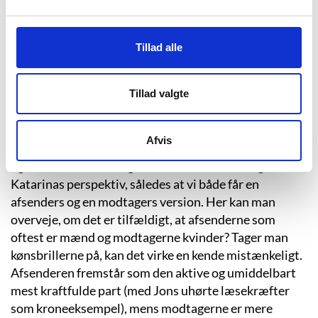
på faderen, og om Jons egne evner som Lettore, der
viser sig særdeles kraftfulde. Frem mod slutscenen,
der er flyttet uden for Danmarks grænser, opnår
Tillad alle
dramatikken en svimlende intensitet, og det er lige før,
man føler sig fanget i en tilstand ikke ulig den, bogens
Tillad valgte
magiske univers plæderer for.
Afvis
Fortællegrebet i “Libri di Luca” er stramt struktureret,
og historien serveres gennem skiftevis Jons og
Katarinas perspektiv, således at vi både får en
afsenders og en modtagers version. Her kan man
overveje, om det er tilfældigt, at afsenderne som
oftest er mænd og modtagerne kvinder? Tager man
kønsbrillerne på, kan det virke en kende mistænkeligt.
Afsenderen fremstår som den aktive og umiddelbart
mest kraftfulde part (med Jons uhørte læsekræfter
som kroneeksempel), mens modtagerne er mere