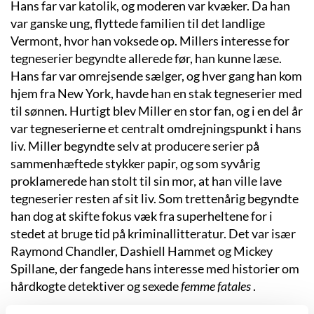
Hans far var katolik, og moderen var kvæker. Da han
var ganske ung, flyttede familien til det landlige
Vermont, hvor han voksede op. Millers interesse for
tegneserier begyndte allerede før, han kunne læse.
Hans far var omrejsende sælger, og hver gang han kom
hjem fra New York, havde han en stak tegneserier med
til sønnen. Hurtigt blev Miller en stor fan, og i en del år
var tegneserierne et centralt omdrejningspunkt i hans
liv. Miller begyndte selv at producere serier på
sammenhæftede stykker papir, og som syvårig
proklamerede han stolt til sin mor, at han ville lave
tegneserier resten af sit liv. Som trettenårig begyndte
han dog at skifte fokus væk fra superheltene for i
stedet at bruge tid på kriminallitteratur. Det var især
Raymond Chandler, Dashiell Hammet og Mickey
Spillane, der fangede hans interesse med historier om
hårdkogte detektiver og sexede
femme fatales
.
I 1975 blev den kun 18-årige Miller medlem af den