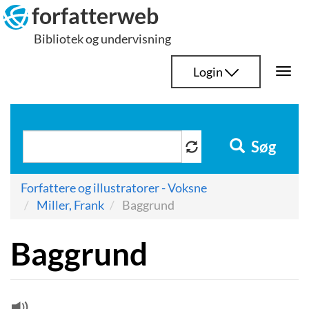
Hop
forfatterweb
til
Bibliotek og undervisning
indhold
Login
Togg
navi
Søg
Forfattere og illustratorer - Voksne
Miller, Frank
Baggrund
Baggrund