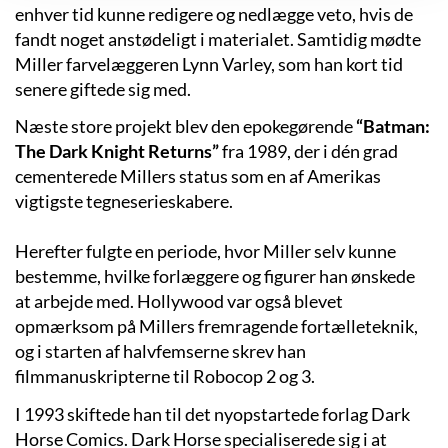
enhver tid kunne redigere og nedlægge veto, hvis de
fandt noget anstødeligt i materialet. Samtidig mødte
Miller farvelæggeren Lynn Varley, som han kort tid
senere giftede sig med.
Næste store projekt blev den epokegørende
“Batman:
The Dark Knight Returns”
fra 1989, der i dén grad
cementerede Millers status som en af Amerikas
vigtigste tegneserieskabere.
Herefter fulgte en periode, hvor Miller selv kunne
bestemme, hvilke forlæggere og figurer han ønskede
at arbejde med. Hollywood var også blevet
opmærksom på Millers fremragende fortælleteknik,
og i starten af halvfemserne skrev han
filmmanuskripterne til Robocop 2 og 3.
I 1993 skiftede han til det nyopstartede forlag Dark
Horse Comics. Dark Horse specialiserede sig i at