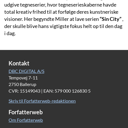
udgive tegneserier, hvor tegneserieskaberne havde
total kreativ frihed til at forfølge deres kunstneriske
visioner. Her begyndte Miller at lave serien
“Sin City”
,
der skulle blive hans vigtigste fokus helt op til den dag
i dag.
Kontakt
DBC DIGITAL A/S
Tempovej 7-11
2750 Ballerup
CVR: 15149043 | EAN: 579 000 126830 5
Skriv til Forfatterweb-redaktionen
Forfatterweb
Om Forfatterweb