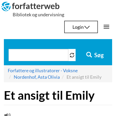
Hop
forfatterweb
til
Bibliotek og undervisning
indhold
Login
Togg
navi
Søg
Forfattere og illustratorer - Voksne
Nordenhof, Asta Olivia
Et ansigt til Emily
Et ansigt til Emily