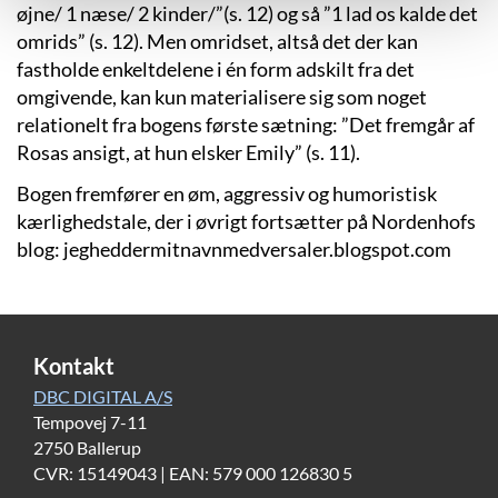
øjne/ 1 næse/ 2 kinder/”(s. 12) og så ”1 lad os kalde det
omrids” (s. 12). Men omridset, altså det der kan
fastholde enkeltdelene i én form adskilt fra det
omgivende, kan kun materialisere sig som noget
relationelt fra bogens første sætning: ”Det fremgår af
Rosas ansigt, at hun elsker Emily” (s. 11).
Bogen fremfører en øm, aggressiv og humoristisk
kærlighedstale, der i øvrigt fortsætter på Nordenhofs
blog: jegheddermitnavnmedversaler.blogspot.com
Kontakt
DBC DIGITAL A/S
Tempovej 7-11
2750 Ballerup
CVR: 15149043 | EAN: 579 000 126830 5