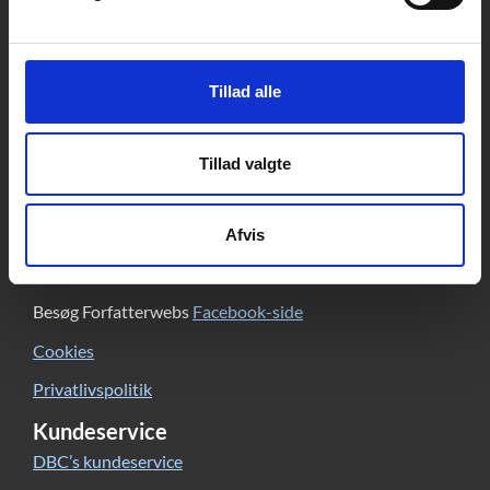
Kontakt
DBC DIGITAL A/S
Tempovej 7-11
Tillad alle
2750 Ballerup
CVR: 15149043 | EAN: 579 000 126830 5
Skriv til Forfatterweb-redaktionen
Tillad valgte
Forfatterweb
Om Forfatterweb
Afvis
Tilmeld dig
Forfatterwebs nyhedsbrev
Besøg Forfatterwebs
Facebook-side
Cookies
Privatlivspolitik
Kundeservice
DBC’s kundeservice