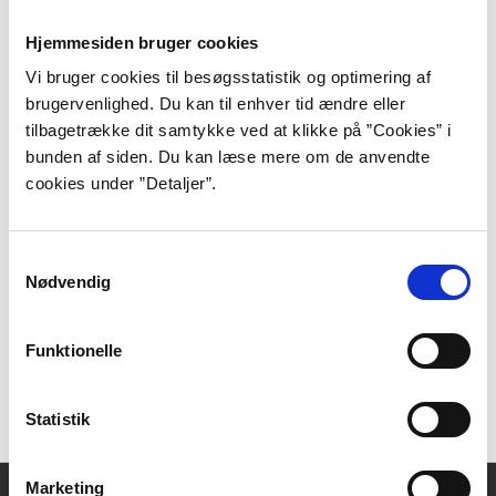
Hjemmesiden bruger cookies
Artikler
Vi bruger cookies til besøgsstatistik og optimering af
brugervenlighed. Du kan til enhver tid ændre eller
Beiter, Morten:
Fascist ved et tilfælde.
tilbagetrække dit samtykke ved at klikke på ”Cookies” i
Weekendavisen, 2013-04-25.
bunden af siden. Du kan læse mere om de anvendte
Faber, Jon:
Italien, fra Mazzini til Berlusconi.
cookies under ”Detaljer”.
Information, 2013-05-20.
Frese, Mads:
Da fæstebønder blev fascister.
Information, 2013-05-24.
Samtykkevalg
Nødvendig
Søgning i bibliotek.dk
Funktionelle
Find og lån i bibliotek.dk:
Emnesøgning på Antonio
Pennacchi
Statistik
Marketing