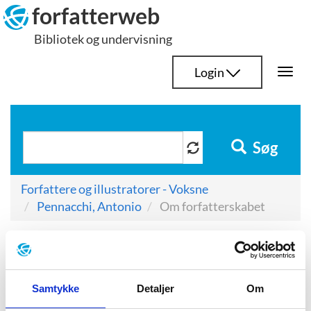
Hop
forfatterweb
til
Bibliotek og undervisning
indhold
Login
Togg
navi
Søg
Forfattere og illustratorer - Voksne
Pennacchi, Antonio
Om forfatterskabet
Om forfatterskabet
Samtykke
Detaljer
Om