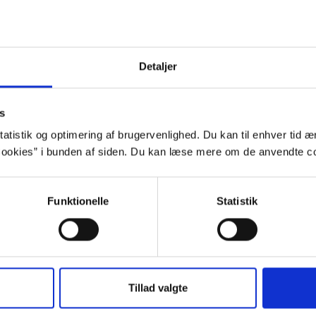
t en del forskellige papsøskende og
”Okay,
, som hun tilbragte på Vejlby Skole, var
hænde
god til at skrive stile. Efter
Detaljer
um læste hun dansk og medievidenskab
jeg b
r. Inden hun blev optaget på
hende
 et sabbatår med en rejse til Indien.
s
Vi stå
gaard læst dansk på Københavns
atistik og optimering af brugervenlighed. Du kan til enhver tid æn
med 
ookies” i bunden af siden. Du kan læse mere om de anvendte co
lierelationer stammer fra hendes egen
vat. 
er:
”Jeg har altid været meget interesseret i
op me
ter sympati eller antipati for hinanden, hvad
Funktionelle
Statistik
æcis hvornår finder misforståelsen sted.
”M
pe mennesker er sat sammen i kraft af en
ilvalgt (på samme måde som man vælger
eresserer mig af samme grund, hvornår vælger
Tillad valgte
mæssige bånd ikke stærke nok til at overvinde konflikter og hvo