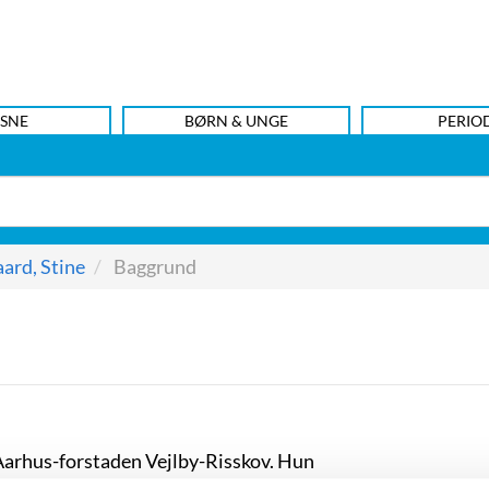
SNE
BØRN & UNGE
PERIO
aard, Stine
Baggrund
i Aarhus-forstaden Vejlby-Risskov. Hun
 skilt, da hun var to år. Rigtige søskende