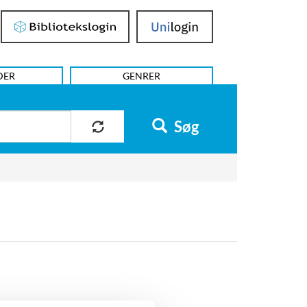
Bibliotekslogin
UniLogin
DER
GENRER
Søg