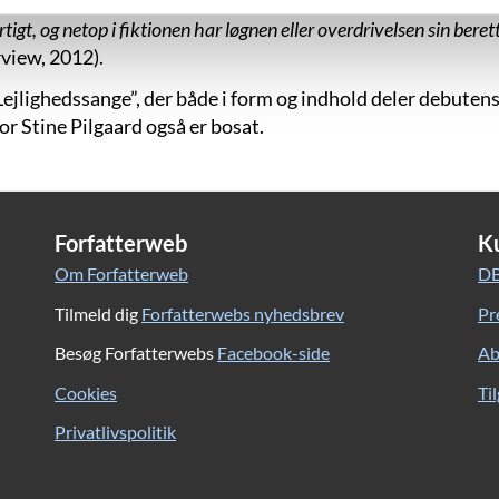
2012, er både karakterer og episoder temmelig overdrevne,
igt, og netop i fiktionen har løgnen eller overdrivelsen sin beret
rview, 2012).
ejlighedssange”, der både i form og indhold deler debuten
vor Stine Pilgaard også er bosat.
Forfatterweb
K
Om Forfatterweb
DB
Tilmeld dig
Forfatterwebs nyhedsbrev
Pr
Besøg Forfatterwebs
Facebook-side
Ab
Cookies
Ti
Privatlivspolitik