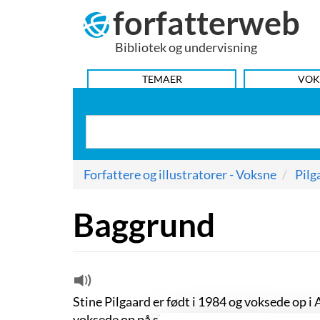
forfatterweb
Hop
til
Bibliotek og undervisning
indhold
HOVEDMENU
TEMAER
VOK
Forfattere og illustratorer - Voksne
Pilg
Baggrund
Stine Pilgaard er født i 1984 og voksede op 
voksede op på skift hos sine forældre, der blev