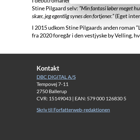
I debutromanen ”Min mor siger”, der udkom i 
Stine Pilgaard selv:
”Min fantasi løber meget hurt
skær, jeg egentlig synes den fortjener.”
(Eget inte
I 2015 udkom Stine Pilgaards anden roman ”L
fra 2020 foregår i den vestjyske by Velling, h
Kontakt
DBC DIGITAL A/S
Tempovej 7-11
2750 Ballerup
CVR: 15149043 | EAN: 579 000 126830 5
Skriv til Forfatterweb-redaktionen