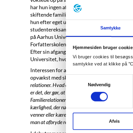
har hun ingen af, men til gengæld har hun haf
skiftende familierelationer. I folkeskoletiden
hun efter eget udsagn glad for dansktimerne og 
Samtykke
studentereksamen fra Risskov Amtsgymnasi
på Aarhus Universitet, hvor hun blev bachelo
Forfatterskolen i København i 2008, havde hun
Hjemmesiden bruger cookie
Efter sin afgang fra Forfatterskolen har Pil
Vi bruger cookies til besøgsst
Universitet, hvor hun blev cand.mag. i 2012.
samtykke ved at klikke på ”C
Interessen for at undersøge og beskrive fami
opvækst med skiftende familiekonstellation
Samtykkevalg
relationer. Hvad er det, der gør, om mennesker fat
Nødvendig
er det, der gør, at de ikke forstår hinanden, og pr
Familierelationen interesserer mig, fordi en grup
kærlighed, der nærmest er dem pålagt og ikke t
venner eller kærester). Menneskelige opbrud int
Afvis
man at afbryde relationer, hvornår er de følelses