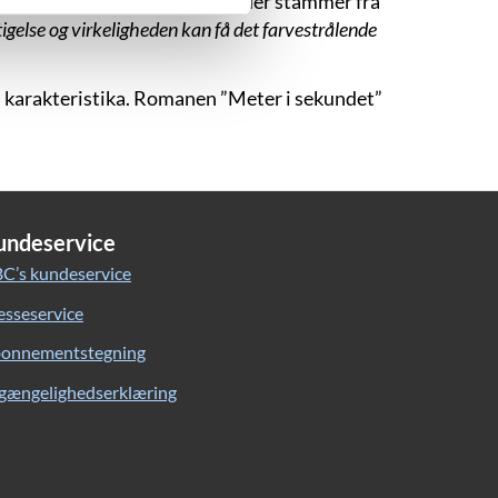
 hvilket også er en tendens, der stammer fra
tigelse og virkeligheden kan få det farvestrålende
s karakteristika. Romanen ”Meter i sekundet”
undeservice
C’s kundeservice
esseservice
onnementstegning
lgængelighedserklæring