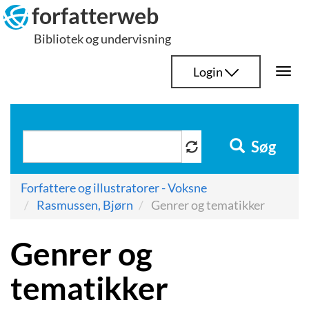
Hop
forfatterweb
til
Bibliotek og undervisning
indhold
Login
Togg
navi
Søg
Forfattere og illustratorer - Voksne
Rasmussen, Bjørn
Genrer og tematikker
Genrer og
tematikker