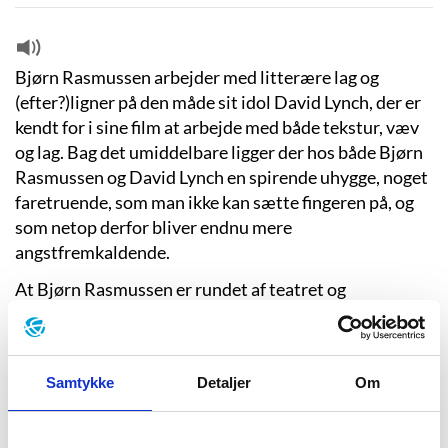
Bjørn Rasmussen arbejder med litterære lag og
(efter?)ligner på den måde sit idol David Lynch, der er
kendt for i sine film at arbejde med både tekstur, væv
og lag. Bag det umiddelbare ligger der hos både Bjørn
Rasmussen og David Lynch en spirende uhygge, noget
faretruende, som man ikke kan sætte fingeren på, og
som netop derfor bliver endnu mere
angstfremkaldende.
At Bjørn Rasmussen er rundet af teatret og
dramatikkens form ses især i den frihed, han tager sig
til at gøre romanen teatralsk – at lade sin karakter
klæde sig i hundeskind eller give beskrivelser af
Samtykke
Detaljer
Om
nærmest drømmelignende karakter ligger dramaets
sprog og metaforik nær. Om sine stjålne sætninger fra
andre forfattere siger Bjørn Rasmussen, at