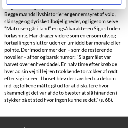
en gribende og mystisk historie om sit eget ophav.
Begge mænds livshistorier er gennemsyret af vold,
skinsyge og dyriske tilbøjeligheder, og ligesom selve
”Matrosen går i land” er også karakteren Sigurd uden
forløsning. Han drager videre som en ensom ulv, og
fortællingen slutter uden en umiddelbar morale eller
pointe. Derimod emmer den – som de resterende
noveller – af tør og barsk humor: ”Slagsmålet var
hævet over enhver dadel. En halv time efter krøb de
hver ad sin vej til lejren trækkende to rækker af rødt
efter sig i sneen. I huset blev der tavshed da de kom
ind, og folkene måtte gå ud for at diskutere hvor
skammeligt det var af de to bæster at slå hinanden i
stykker på et sted hvor ingen kunne se det.” (s. 68).