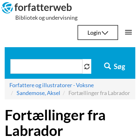
Hop
forfatterweb
til
Bibliotek og undervisning
indhold
Login
Togg
navi
Søg
Forfattere og illustratorer - Voksne
Sandemose, Aksel
Fortællinger fra Labrador
Fortællinger fra
Labrador