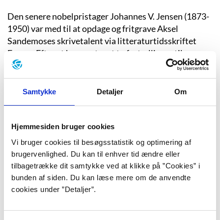
Den senere nobelpristager Johannes V. Jensen (1873-
1950) var med til at opdage og fritgrave Aksel
Sandemoses skrivetalent via litteraturtidsskriftet
Forum. Efter at have antaget to fortællinger til
tidsskriftet introducerede en rosende Johannes V.
Jensen i 1923 den unge forfatter til sit forlag
Gyldendal, og allerede få måneder efter udkom Aksel
Samtykke
Detaljer
Om
Sandemoses mytiske novelledebut
”Fortællinger fra
Labrador”
(1923) samme sted. På det tidspunkt havde
Aksel Sandemose i fire år forsøgt at få adskillige bøger
Hjemmesiden bruger cookies
udgivet, dog uden held. Kun enkelte noveller, digte og
Vi bruger cookies til besøgsstatistik og optimering af
skitser var blevet udgivet i bl.a. Morsø Folkeblad og et
brugervenlighed. Du kan til enhver tid ændre eller
svensk tidsskrift.
tilbagetrække dit samtykke ved at klikke på ”Cookies” i
bunden af siden. Du kan læse mere om de anvendte
Grundlaget for de vitalistiske noveller i ”Fortællinger
cookies under ”Detaljer”.
fra Labrador” var hentet i Aksel Sandemoses egen tid
på søen omkring Newfoundland og halvøen Labrador,
og sammenfletningen af fiktivt og selvbiografisk stof