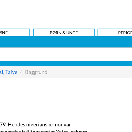
SNE
BØRN & UNGE
PERIO
si, Taiye
Baggrund
979. Hendes nigerianske mor var
g hendes tvillingesøster Yetsa, selvom