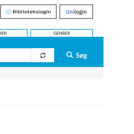
Bibliotekslogin
UniLogin
DER
GENRER
Søg