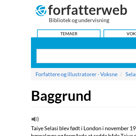
forfatterweb
Hop
til
Bibliotek og undervisning
indhold
HOVEDMENU
TEMAER
VOK
Forfattere og illustratorer - Voksne
Sela
Baggrund
Taiye Selasi blev født i London i november 1
børnelæge og formåede at redde både Taiye o