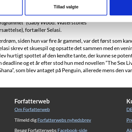
 for at kunne betale hendes uddannelse.
”G
Tillad valgte
erfor er hun blevet opfostret med en
id nødt til at gå ud på en virkelig stor scene og
d programmet”
(Gaby Wood: Waterstones
sættelse), fortæller Selasi.
erdrøm, siden hun var fire år gammel, var det først som kan
 Selasi skrev et skuespil og opsatte det sammen med en veni
v hurtigt spottet af den kendte tante, der kunne se potenti
 deadline og et år efter stod hun med novellen ”The Sex Liv
hana”, som blev antaget på Penguin, allerede mens den var
Forfatterweb
K
Om Forfatterweb
DB
Tilmeld dig
Forfatterwebs nyhedsbrev
Pr
Besøg Forfatterwebs
Facebook-side
Ab