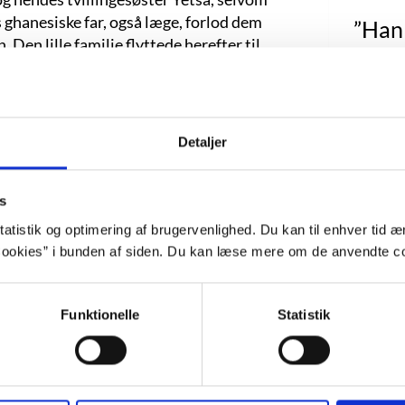
is ghanesiske far, også læge, forlod dem
”Han 
. Den lille familie flyttede herefter til
smerte
kole og på gymnasium.
eft
ellem, og Selasi forklarer selv, hvordan
, og navnlig hvor vigtigt forholdet til
ne
Detaljer
ling, og at være min søsters tvilling, er en så
ram
hvordan jeg skulle være mig selv, inklusiv som
ge
d i centrum.”
(Gaby Wood: Waterstones
s
sættelse). Ifølge Selasi kan hun og
rækk
atistik og optimering af brugervenlighed. Du kan til enhver tid æn
s hvad den anden føler og mærker – også
syntes
ookies” i bunden af siden. Du kan læse mere om de anvendte co
t er også et tema, Selasi er meget
et sto
un fik en bachelor i amerikanske studier.
Funktionelle
Statistik
En 
på en kandidatgrad i internationale
foto
ev, hun fik gode karakterer og vandt
kke så meget af lyst som af nød, eftersom
mind