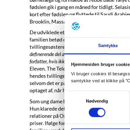
fødslen gik i gang en måned for tidligt. Selas
kort efter fødslen og flyttede til Saudi Arabien
Brooklin, Massachusetts, hvor Selasi gik i s
De udviklede et stærkt bånd de tre kvinder im
familien betød og stadig betyder alt for hende
Samtykke
tvillingesøsteren altid har været:
”At være tvil
definerende del af mit liv, at jeg ikke ville vide, 
forfatter, hvis ikke det på en eller anden måde sto
Hjemmesiden bruger cookie
Eleven. The Telegraph, 2013-01-14. Egen over
Vi bruger cookies til besøgsst
hendes tvillingesøster føle og mærke, præci
samtykke ved at klikke på ”C
selvom det er på den anden side af jorden. De
optaget af, når hun skriver.
Samtykkevalg
Som ung dame begyndte Selasi på Yale, hvor h
Nødvendig
Hun klarede det med bravour og begyndte der
relationer på Oxford. Selasi var en mønsterel
priser. Ifølge forfatteren var det imidlertid i