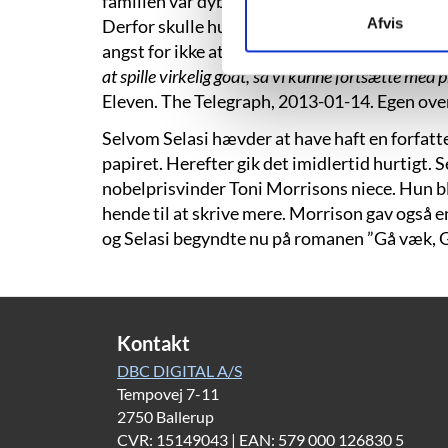
familien var dybt afhængig af dydsstipendier
Afvis
Derfor skulle hun altid præstere i top – og d
angst for ikke at gøre det godt nok.
”Vi blev alt
at spille virkelig godt, så vi kunne fortsætte me
Eleven. The Telegraph, 2013-01-14. Egen over
Selvom Selasi hævder at have haft en forfatt
papiret. Herefter gik det imidlertid hurtigt.
nobelprisvinder Toni Morrisons niece. Hun ble
hende til at skrive mere. Morrison gav også en
og Selasi begyndte nu på romanen ”Gå væk, G
Kontakt
DBC DIGITAL A/S
Tempovej 7-11
2750 Ballerup
CVR: 15149043 | EAN: 579 000 126830 5