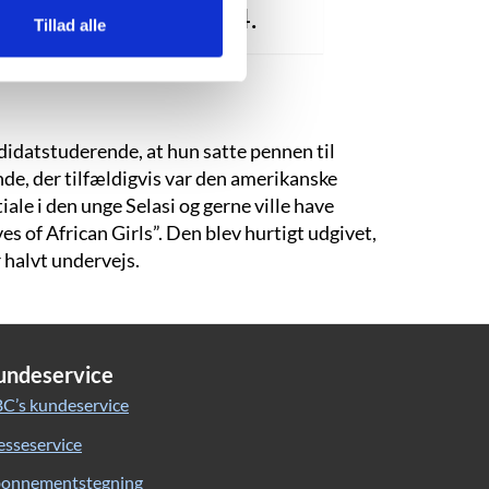
å væk, Ghana”, s. 284.
Tillad alle
didatstuderende, at hun satte pennen til
nde, der tilfældigvis var den amerikanske
ale i den unge Selasi og gerne ville have
es of African Girls”. Den blev hurtigt udgivet,
 halvt undervejs.
undeservice
C’s kundeservice
esseservice
onnementstegning