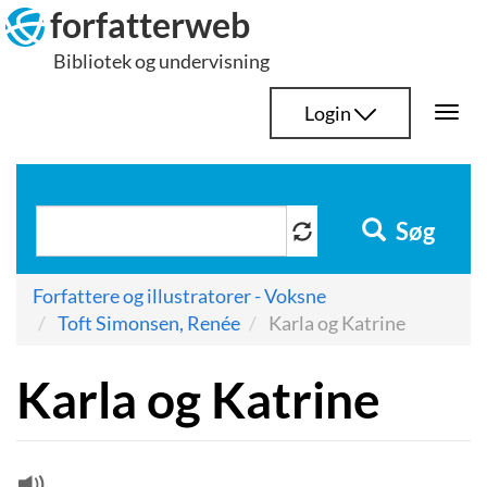
Hop
forfatterweb
til
Bibliotek og undervisning
indhold
Login
Togg
navi
Søg
Forfattere og illustratorer - Voksne
Toft Simonsen, Renée
Karla og Katrine
Karla og Katrine