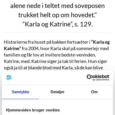
alene nede i teltet med soveposen
trukket helt op om hovedet.”
“Karla og Katrine”, s. 129.
Historierne fra huset på bakken fortsætter i
“Karla og
Katrine”
fra 2004, hvor Karla skal på sommerlejr med
familien og får lov at invitere bedste-veninden,
Katrine, med. Katrine siger ja tak til ferien. Hun siger
også ja til at blande blod med Karla, så de kan blive
evigt bedste-veninder. Det hele tegner ren idyl. Men
på sommerlejren møder de to piger drengen, Jonas,
som bor i pleje på en gård, hvor pigerne bliver taget i at
Samtykke
Detaljer
Om
stjæle kartofler. Karla synes straks godt om Jonas, og
de pjatter og griner sammen hele tiden. Og så går der
ikke lang tid, før Katrine føler sig overset og får
Hjemmesiden bruger cookies
hjemve.