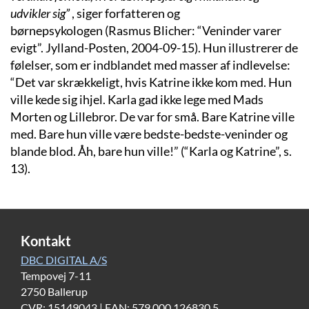
udvikler sig”
, siger forfatteren og
børnepsykologen (Rasmus Blicher: “Veninder varer
evigt”. Jylland-Posten, 2004-09-15). Hun illustrerer de
følelser, som er indblandet med masser af indlevelse:
“Det var skrækkeligt, hvis Katrine ikke kom med. Hun
ville kede sig ihjel. Karla gad ikke lege med Mads
Morten og Lillebror. De var for små. Bare Katrine ville
med. Bare hun ville være bedste-bedste-veninder og
blande blod. Åh, bare hun ville!” (“Karla og Katrine”, s.
13).
Kontakt
DBC DIGITAL A/S
Tempovej 7-11
2750 Ballerup
CVR: 15149043 | EAN: 579 000 126830 5