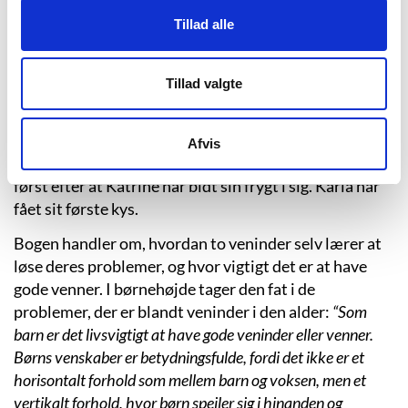
sige undskyld til Katrine – eller rettere: “undskyld,
Tillad alle
undskyld, undskyld!” Hun finder Katrine, som i
virkeligheden ikke er så sur, men bare ked af, at Karla
pludselig talte mere med Jonas end med hende. Karlas
Tillad valgte
undskyld virker næsten øjeblikkeligt, og de to piger
bliver gode venner igen. Ferien ender endda med, at
Jonas hjælper dem med at prikke et lille hul i hver sin
Afvis
finger, så de kan blande blod og blive blod-søstre. Men
først efter at Katrine har bidt sin frygt i sig. Karla har
fået sit første kys.
Bogen handler om, hvordan to veninder selv lærer at
løse deres problemer, og hvor vigtigt det er at have
gode venner. I børnehøjde tager den fat i de
problemer, der er blandt veninder i den alder:
“Som
barn er det livsvigtigt at have gode veninder eller venner.
Børns venskaber er betydningsfulde, fordi det ikke er et
horisontalt forhold som mellem barn og voksen, men et
vertikalt forhold, hvor børn spejler sig i hinanden og