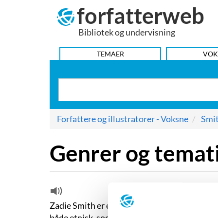
forfatterweb
Hop
til
Bibliotek og undervisning
indhold
HOVEDMENU
TEMAER
VOK
Forfattere og illustratorer - Voksne
Smit
Genrer og temat
Zadie Smith er en smeltedigelens forfatter, i
både etnisk, socialt og kulturelt. Dette træ