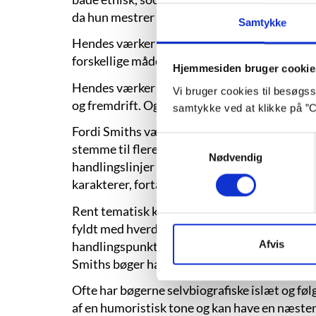
da hun mestrer beskrivelser af hele menneske
Samtykke
Hendes værker veksler imellem dialoger, hand
forskellige måder.
Hjemmesiden bruger cookie
Hendes værker har ofte mere end én protagon
Vi bruger cookies til besøgsst
og fremdrift. Og ofte er familien en vigtig st
samtykke ved at klikke på ”C
Fordi Smiths værker har flere centrale karakte
Samtykkevalg
stemme til flere af figurerne, får hun belys
Nødvendig
handlingslinjer på én gang. Det bevirker, at
karakterer, fortællinger og betragtninger.
Rent tematisk kredser Zadie Smith om den e
fyldt med hverdagens dramaer og problemer.
Afvis
handlingspunkterne selvsagt at gøre med forske
Smiths bøger har et tydeligt socialt engagemen
Ofte har bøgerne selvbiografiske islæt og føl
af en humoristisk tone og kan have en næsten 