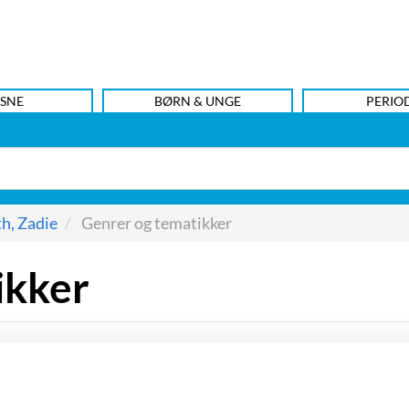
SNE
BØRN & UNGE
PERIO
h, Zadie
Genrer og tematikker
ikker
det hun i sine bøger beskæftiger sig med multikulturelle mi
k fremhæves ofte i beskrivelser af Zadie Smiths forfattersk