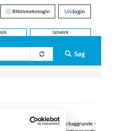
Bibliotekslogin
UniLogin
DER
GENRER
Søg
ljøer og figurer med forskellige baggrunde –
ab, men samtidig kan det virke begrænsende,