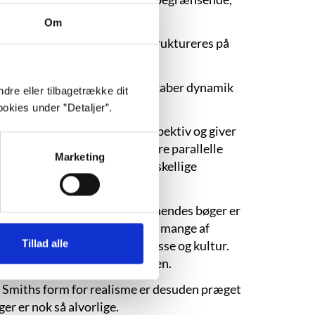
Om
å tværs af forfatterskabet struktureres på
er hver med deres baggrunde skaber dynamik
dre eller tilbagetrække dit
okies under ”Detaljer”.
 lader fortælleren skifte perspektiv og giver
un beherske og komponere flere parallelle
Marketing
m et kulørt kludetæppe af forskellige
erens med sin baggrund, men hendes bøger er
mer på arbejdet. Desuden har mange af
Tillad alle
ter på tværs af etnicitet, klasse og kultur.
igheden i en globaliseret verden.
ie Smiths form for realisme er desuden præget
er er nok så alvorlige.