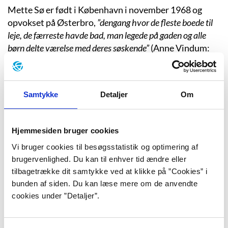
Mette Sø er født i København i november 1968 og
opvokset på Østerbro,
”dengang hvor de fleste boede til
leje, de færreste havde bad, man legede på gaden og alle
børn delte værelse med deres søskende”
(Anne Vindum:
Interview med Mette Sø. Oktober 2013). På 75 m²
boede hun med sine forældre, to søskende, en hund og
en kat, mens hendes mormor og morfar var nærmeste
Samtykke
Detaljer
Om
nabo.
Mette Sø har taget en eksportuddannelse, men
”kan
ikke huske hvad den hedder, for den er aldrig blevet brugt til
Hjemmesiden bruger cookies
noget”
, som hun selv siger det. Under uddannelsen fik
Vi bruger cookies til besøgsstatistik og optimering af
hun arbejde på et reklamebureau, og de næste femten
brugervenlighed. Du kan til enhver tid ændre eller
år arbejdede hun inden for den branche. I dag arbejder
tilbagetrække dit samtykke ved at klikke på ”Cookies” i
hun som forfatter og som freelanceresearcher på film-
bunden af siden. Du kan læse mere om de anvendte
og tv-serier.
cookies under ”Detaljer”.
Allerede som barn havde hun et tæt forhold til
litteraturen. Hendes morfar var ansat på forlaget