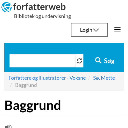
Hop
forfatterweb
til
Bibliotek og undervisning
indhold
Login
Togg
navi
Søg
Forfattere og illustratorer - Voksne
Sø, Mette
Baggrund
Baggrund