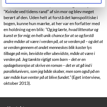
Da Mette Sø var 12-13 år, fik hun Marge Piercys
”Kvinde ved tidens rand” af sin mor og blev meget
berørt af den. Uden helt at forstå det kønspolitiske i
bogen, kunne hun mærke, at her var en forfatter med
en holdning og en blik:
”Og jeg lærte, hvad litteratur og
kunst er for mig; en helt unik chance for at se og forstå
andre måder at være i verden på, at se verden på – og det at
se verden gennem et andet menneskes blik kaster lys
tilbage på min, bevidste eller ubevidste, måde at være i
verden på. Jeg tænkte rigtigt som barn – det er en
opdagelsesrejse at skrive en roman – det er at gå ind i
parallelunivers, som jeg både skaber, men som også på en
sær måde kun venter på at blive fundet.”
(Eget interview,
oktober 2013).