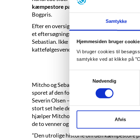
kæmpestore pære”
fra 2012. Historien blev 
Bogpris.
Samtykke
Efter en oversigt over de farverige karakterer 
et eftersøgningseventyr med den lille, gule 
Sebastian. Ikke ulig en grå version af elefan
Hjemmesiden bruger cookie
kattefølgesvend fra den ordløse billedbog fr
Vi bruger cookies til besøgsst
samtykke ved at klikke på ”C
Samtykkevalg
Nødvendig
Mitcho og Sebastian finder en flaskepost med 
sporet af den forsvundne og retmæssige bor
Severin Olsen – i folkemunde JB. Som i ”Da 
stort set hele den lille by sammen om deres
hjælper Mitcho og Sebastian med at udhule den
Afvis
de to venner og deres hjælper Professor Gly
”Den utrolige historie om den kæmpestore pær