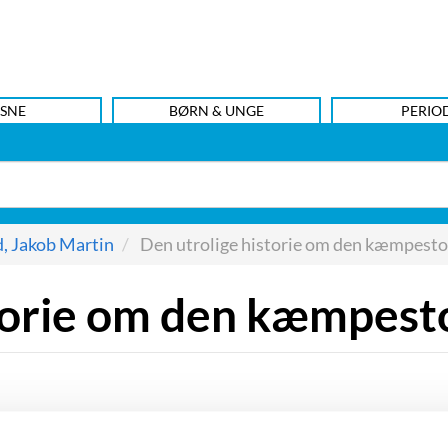
SNE
BØRN & UNGE
PERIO
d, Jakob Martin
Den utrolige historie om den kæmpest
storie om den kæmpest
emaet i Jakob Martin Strids knap
nebog,
”Den utrolige historie om den