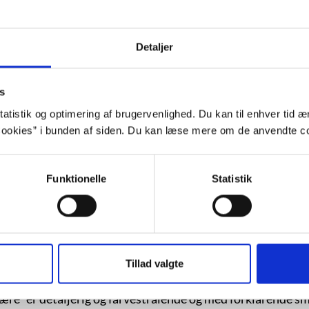
i februar 2013 indstillet til Læsernes
”–
Mys
Detaljer
i det lille samfund Solby hvirvles vi ind i
virk
kat Mitcho og hans ven elefanten
ten Mimbo Jimbo og Strids
kun,
s
a 2009.
atistik og optimering af brugervenlighed. Du kan til enhver tid æn
Den My
ookies” i bunden af siden. Du kan læse mere om de anvendte co
er 
sag
Funktionelle
Statistik
et brev og et pærefrø i og ledes på
gmester i Solby, Jeronimus Bjergstrøm
Lille Madsens hus blæste væk” arbejder
 problem – med undtagelse af Solbys arrige viceborgmeste
 kæmpestore pære, som frøet er blevet til, og flytte ind i 
Tillad valgte
kose afsted mod Den Mystiske Ø for at finde deres forsvun
e” er detaljerig og farvestrålende og med forklarende små