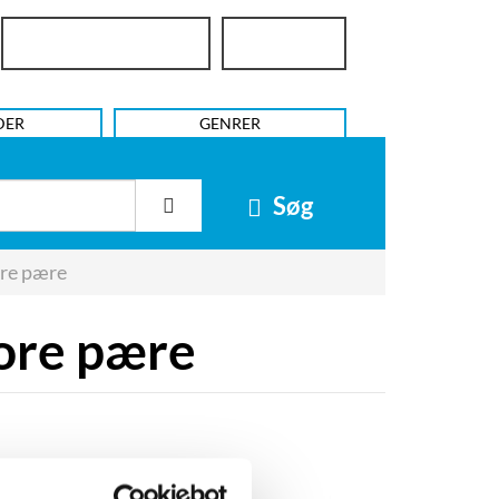
Bibliotekslogin
UniLogin
DER
GENRER
Søg
ore pære
ore pære