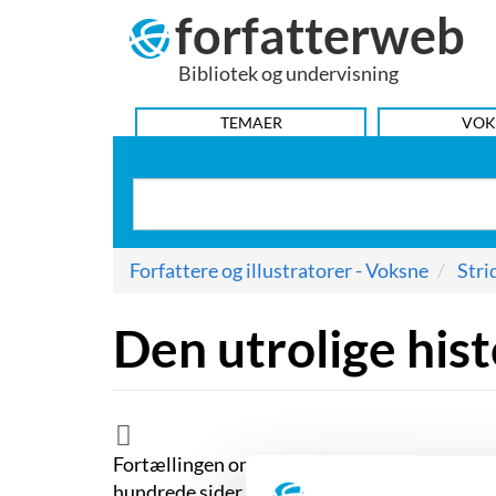
forfatterweb
Hop
til
Bibliotek og undervisning
indhold
HOVEDMENU
TEMAER
VOK
Forfattere og illustratorer - Voksne
Stri
Den utrolige hi
Fortællingen om en lille bys drama er igen t
hundrede sider lange robinsonade af en bør