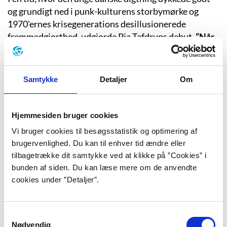
og grundigt ned i punk-kulturens storbymørke og
1970'ernes krisegenerations desillusionerede
fremmedgjorthed, udgjorde Pia Tafdrups debut,
”Når
der går hul på en engel”
fra 1981, et noget andet brud.
Her var det ikke en anklage mod en urimelig
samfundsstruktur, men derimod en mere stilfærdig
Samtykke
Detaljer
Om
undersøgelse af en feminin identitet i overgangen fra
pige til kvinde. Det betyder dog ikke, at det var mindre
kontroversielle ting, Pia Tafdrup lagde frem på bordet.
Hjemmesiden bruger cookies
Titlen røber, at der brydes med idealet om den dydige
Vi bruger cookies til besøgsstatistik og optimering af
pige, og den peger på kroppens og identitetens
brugervenlighed. Du kan til enhver tid ændre eller
tilbagetrække dit samtykke ved at klikke på ”Cookies” i
uundgåelige sammenhæng, på menstruationen som
bunden af siden. Du kan læse mere om de anvendte
det kropslige brud, som annoncerer ikke bare
cookies under ”Detaljer”.
voksenlivets komme, men hos Pia Tafdrup også
markerer en fødsel som kunster.
Samtykkevalg
Nødvendig