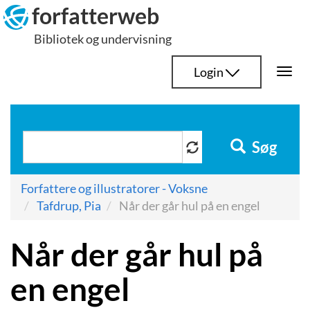
Hop
forfatterweb
til
Bibliotek og undervisning
indhold
Login
Togg
navi
Søg
Forfattere og illustratorer - Voksne
Tafdrup, Pia
Når der går hul på en engel
Når der går hul på
en engel