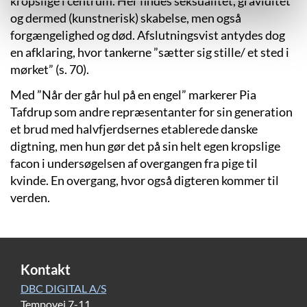
kropslige i centrum. Her findes seksualitet, graviditet
og dermed (kunstnerisk) skabelse, men også
forgængelighed og død. Afslutningsvist antydes dog
en afklaring, hvor tankerne ”sætter sig stille/ et sted i
mørket” (s. 70).
Med ”Når der går hul på en engel” markerer Pia
Tafdrup som andre repræsentanter for sin generation
et brud med halvfjerdsernes etablerede danske
digtning, men hun gør det på sin helt egen kropslige
facon i undersøgelsen af overgangen fra pige til
kvinde. En overgang, hvor også digteren kommer til
verden.
Kontakt
DBC DIGITAL A/S
Tempovej 7-11