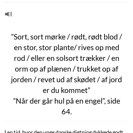
”Sort, sort mørke / rødt, rødt blod /
en stor, stor plante/ rives op med
rod / eller en solsort trækker / en
orm op af plænen / trukket op af
jorden / revet ud af skødet / af jord
er du kommet”
”Når der går hul på en engel”, side
64.
I en tid, hvor den unge danske digtning dykkede godt