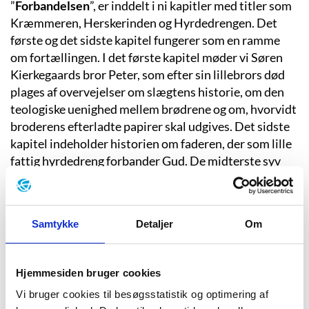
”
Forbandelsen
”, er inddelt i ni kapitler med titler som
Kræmmeren, Herskerinden og Hyrdedrengen. Det
første og det sidste kapitel fungerer som en ramme
om fortællingen. I det første kapitel møder vi Søren
Kierkegaards bror Peter, som efter sin lillebrors død
plages af overvejelser om slægtens historie, om den
teologiske uenighed mellem brødrene og om, hvorvidt
broderens efterladte papirer skal udgives. Det sidste
kapitel indeholder historien om faderen, der som lille
fattig hyrdedreng forbander Gud. De midterste syv
kapitler skildrer Kierkegaards liv kronologisk fra tiden
som ung student til hans død. Tudvad benytter sig i
romanen af en alvidende fortæller, til dels med indre
Samtykke
Detaljer
Om
synsvinkel, ordrette Bibel- og Kierkegaard-citater
samt ord fra datidens sprog såsom ”salonfæhig”,
”visitats” og ”brynde”.
Hjemmesiden bruger cookies
Vi bruger cookies til besøgsstatistik og optimering af