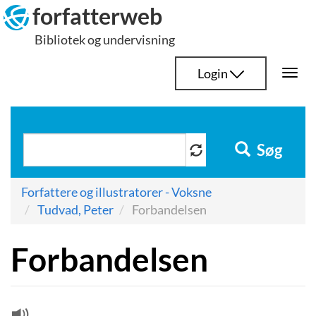
Hop
forfatterweb
til
Bibliotek og undervisning
indhold
Login
Togg
navi
Søg
Forfattere og illustratorer - Voksne
Tudvad, Peter
Forbandelsen
Forbandelsen