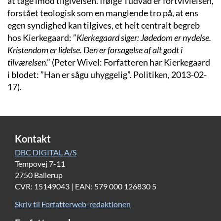
at tage imod tilgivelsen. Ifølge Tudvad er fortvivlelsen,
forstået teologisk som en manglende tro på, at ens
egen syndighed kan tilgives, et helt centralt begreb
hos Kierkegaard: ”
Kierkegaard siger: Jødedom er nydelse.
Kristendom er lidelse. Den er forsagelse af alt godt i
tilværelsen
.” (Peter Wivel: Forfatteren har Kierkegaard
i blodet: ”Han er sågu uhyggelig”. Politiken, 2013-02-
17).
Kontakt
DBC DIGITAL A/S
Tempovej 7-11
2750 Ballerup
CVR: 15149043 | EAN: 579 000 126830 5
Skriv til Forfatterweb-redaktionen