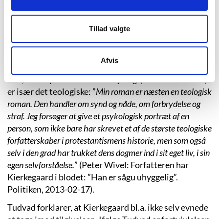
være den ”Hiin enkelte”, som Kierkegaard tilegner hele
sit forfatterskab og skriver det hele til: ”At Søren med
Tillad valgte
sine taler ligesom strakte sine arme efter hende, hvem
han kaldte
sin
læser.” (”Forbandelsen”, s. 187). Endelig
fremhæves Kierkegaards opgør med den
Afvis
institutionaliserede kirke i den såkaldte kirkekamp.
Det, der knytter de tre omdrejningspunkter sammen,
er især det teologiske: ”
Min roman er næsten en teologisk
roman. Den handler om synd og nåde, om forbrydelse og
straf. Jeg forsøger at give et psykologisk portræt af en
person, som ikke bare har skrevet et af de største teologiske
forfatterskaber i protestantismens historie, men som også
selv i den grad har trukket dens dogmer ind i sit eget liv, i sin
egen selvforståelse.
” (Peter Wivel: Forfatteren har
Kierkegaard i blodet: ”Han er sågu uhyggelig”.
Politiken, 2013-02-17).
Tudvad forklarer, at Kierkegaard bl.a. ikke selv evnede