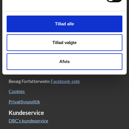
Kontakt
DBC DIGITAL A/S
Tempovej 7-11
Tillad alle
2750 Ballerup
CVR: 15149043 | EAN: 579 000 126830 5
Skriv til Forfatterweb-redaktionen
Tillad valgte
Forfatterweb
Om Forfatterweb
Afvis
Tilmeld dig
Forfatterwebs nyhedsbrev
Besøg Forfatterwebs
Facebook-side
Cookies
Privatlivspolitik
Kundeservice
DBC’s kundeservice