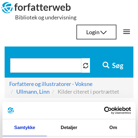
Hop
forfatterweb
til
Bibliotek og undervisning
indhold
Login
Togg
navi
Søg
Forfattere og illustratorer - Voksne
Ullmann, Linn
Kilder citeret i portrættet
Kilder citeret i
portrættet
Samtykke
Detaljer
Om