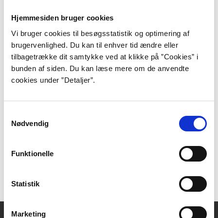
Hjemmesiden bruger cookies
Vi bruger cookies til besøgsstatistik og optimering af
brugervenlighed. Du kan til enhver tid ændre eller
Kilder
tilbagetrække dit samtykke ved at klikke på ”Cookies” i
bunden af siden. Du kan læse mere om de anvendte
Andersen, Carsten:
Forføreren. Politiken, 1999-02-07.
cookies under ”Detaljer”.
Kassebeer, Søren:
Kunst gør os ikke til bedre
mennesker, Berlingske, 2006-04-15.
Find og lån i bibliotek.dk:
Skov, Leonora Christina:
En
Samtykkevalg
samtale med levende og døde. Weekendavisen, 2006-
Nødvendig
04-28.
Find og lån i bibliotek.dk:
Bangsgaard, Jeppe:
Linn
Funktionelle
Ullmann ”Hukommelsen bluffer hele tiden – præcis
som en god forfatter”. Berlingske, 2016-08-18.
Statistik
Marketing