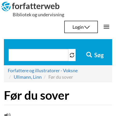
Hop
forfatterweb
til
Bibliotek og undervisning
indhold
Login
Togg
navi
Søg
Forfattere og illustratorer - Voksne
Ullmann, Linn
Før du sover
Før du sover