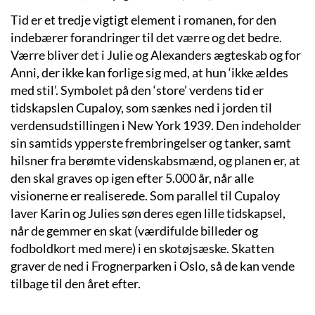
Tid er et tredje vigtigt element i romanen, for den
indebærer forandringer til det værre og det bedre.
Værre bliver det i Julie og Alexanders ægteskab og for
Anni, der ikke kan forlige sig med, at hun ‘ikke ældes
med stil’. Symbolet på den ‘store’ verdens tid er
tidskapslen Cupaloy, som sænkes ned i jorden til
verdensudstillingen i New York 1939. Den indeholder
sin samtids ypperste frembringelser og tanker, samt
hilsner fra berømte videnskabsmænd, og planen er, at
den skal graves op igen efter 5.000 år, når alle
visionerne er realiserede. Som parallel til Cupaloy
laver Karin og Julies søn deres egen lille tidskapsel,
når de gemmer en skat (værdifulde billeder og
fodboldkort med mere) i en skotøjsæske. Skatten
graver de ned i Frognerparken i Oslo, så de kan vende
tilbage til den året efter.