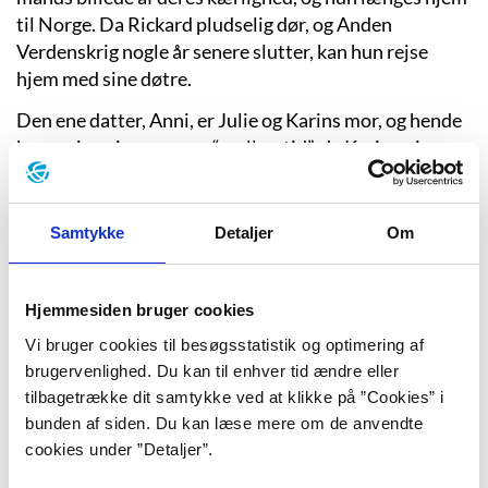
til Norge. Da Rickard pludselig dør, og Anden
Verdenskrig nogle år senere slutter, kan hun rejse
hjem med sine døtre.
Den ene datter, Anni, er Julie og Karins mor, og hende
hører vi om i romanens “mellemtid”, da Karin er i
tyverne. Ligesom den øvrige familie er Anni ret skør,
“ikke vel forvaret”. Hun er til store følelser og drømme,
hun er “uimodståelig” og en mandemagnet. Men Anni
Samtykke
Detaljer
Om
må affinde sig med en skilsmisse med Karins far og et
job som frisør i Oslo. Anni prøver at være en god mor,
som elsker sine børn, for det er hun opdraget til. Ikke
Hjemmesiden bruger cookies
desto mindre er hendes følelser ambivalente, for da
Vi bruger cookies til besøgsstatistik og optimering af
Karin som lille lyver for hende, hvisker hun: “Karin, jeg
brugervenlighed. Du kan til enhver tid ændre eller
elsker dig, fordi jeg er din mor, men jeg bryder mig ikke
tilbagetrække dit samtykke ved at klikke på ”Cookies” i
særlig meget om dig” (s. 42).
bunden af siden. Du kan læse mere om de anvendte
cookies under ”Detaljer”.
Karins søster Julie er depressiv, og i sine teenageår
forsøger hun flere gange at begå selvmord. Hendes liv