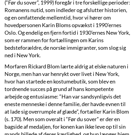
(“Før du sover”, 1999) foregår i tre forskellige perioder:
Romanens nutid, som indleder og afslutter historien,
og en omfattende mellemtid, hvor vi hører om
hovedpersonen Karin Bloms opvækst i 1990’ernes
Oslo. Og endelig en fjern fortid i 1930’ernes New York,
som er rammen for fortællingen om Karins
bedsteforældre, de norske immigranter, som slog sig
ned i New York.
Morfaren Rickard Blom lærte aldrig at elske naturen i
Norge, men han var henrykt over livet i New York,
hvor han startede en kostumebutik, som blev en
tordnende succes på grund af hans kompetente
arbejde og entusiasme: “Han var sandsynligvis det
eneste menneske i denne familie, der havde evnen til
at lade sig overrumple af glæde”, fortæller Karin Blom
(s. 170). Men som overalt i “Før du sover” er der en
bagside af medaljen, for konen kan ikke leve op til sin
mands billede af deres kærlighed, og hun længes hjem