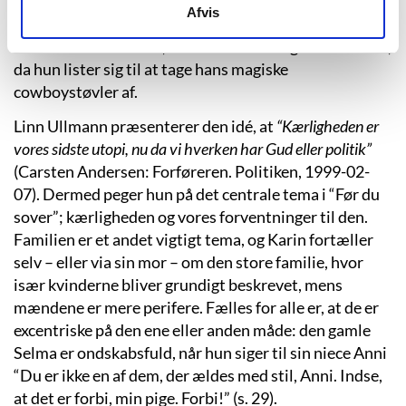
magisk realisme, for eksempel den tunge sten, som
Afvis
ligger i ægtesengen mellem Julie og Alexander. Eller
en af Karins kærester, som forvandler sig til en makrel,
da hun lister sig til at tage hans magiske
cowboystøvler af.
Linn Ullmann præsenterer den idé, at
“Kærligheden er
vores sidste utopi, nu da vi hverken har Gud eller politik”
(Carsten Andersen: Forføreren. Politiken, 1999-02-
07). Dermed peger hun på det centrale tema i “Før du
sover”; kærligheden og vores forventninger til den.
Familien er et andet vigtigt tema, og Karin fortæller
selv – eller via sin mor – om den store familie, hvor
især kvinderne bliver grundigt beskrevet, mens
mændene er mere perifere. Fælles for alle er, at de er
excentriske på den ene eller anden måde: den gamle
Selma er ondskabsfuld, når hun siger til sin niece Anni
“Du er ikke en af dem, der ældes med stil, Anni. Indse,
at det er forbi, min pige. Forbi!” (s. 29).