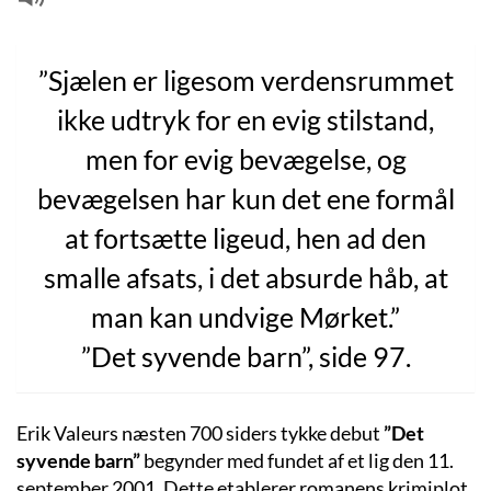
”Sjælen er ligesom verdensrummet
ikke udtryk for en evig stilstand,
men for evig bevægelse, og
bevægelsen har kun det ene formål
at fortsætte ligeud, hen ad den
smalle afsats, i det absurde håb, at
man kan undvige Mørket.”
”Det syvende barn”, side 97.
Erik Valeurs næsten 700 siders tykke debut
”Det
syvende barn”
begynder med fundet af et lig den 11.
september 2001. Dette etablerer romanens krimiplot