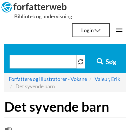
Hop
forfatterweb
til
Bibliotek og undervisning
indhold
Login
Togg
navi
Søg
Forfattere og illustratorer - Voksne
Valeur, Erik
Det syvende barn
Det syvende barn