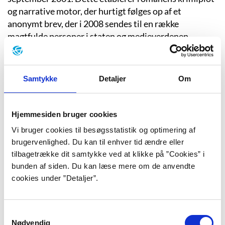
og narrative motor, der hurtigt følges op af et
anonymt brev, der i 2008 sendes til en række
magtfulde personer i staten og medieverdenen.
Brevet indeholder udover en barnesok og et foto af
spædbørnshjemmet Kongslund et fotografi af syv
børn med underteksten: ”
De syv små dværge – fem
Samtykke
Detaljer
Om
drenge og to piger – bor på Elefantstuen og er alle parate til
finde et godt hjem i det nye år!
” (side 41). Det anonyme
brev skaber angst og uro blandt en række magtfulde
Hjemmesiden bruger cookies
samfundsspidser, blandt andet hos nationalminister
Vi bruger cookies til besøgsstatistik og optimering af
Ole Almind-Enevold, og får journalisten Knud Tåsing
brugervenlighed. Du kan til enhver tid ændre eller
fra dagbladet Fri Weekend til at skrive en artikel, der
tilbagetrække dit samtykke ved at klikke på ”Cookies” i
mere end antyder, at det hæderkronede børnehjem
bunden af siden. Du kan læse mere om de anvendte
især i efterkrigsårene har været brugt til at skaffe
cookies under ”Detaljer”.
resultatet af rige og berømtes sidespring af vejen.
Skjuler spædbørnshjemmet Villa Kongslund
skandaler på højeste plan?
Samtykkevalg
Nødvendig