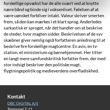
forskellige opvækst har de alle svært ved at knytte
nære bånd og binde sig i voksenlivet. Følelsen af at
være uønsket forbliver intakt. Valeur skriver smerten
frem, så den kan mærkes i et klart sprog. Anderledes
sarkastisk er sproget, når det handler om at beskrive
de steder, hvor magten sidder. Beskrivelsen af de syv
skæbner giver nemlig også forfatteren anledning til at
beskrive fire forskellige magtcentre: En avis, en tv-
station, et ministerium og børnehjemmet. Her titter
en langt mere samfundskritisk forfatter frem, der med
stor indsigt beskriver den politiske magt,
flygtningepolitik og medieverdens overfladiskhed.
Kontakt
DBC DIGITAL A/S
Tempovej 7-11