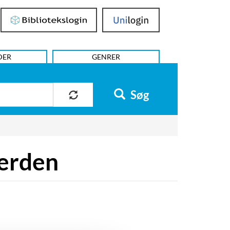
Bibliotekslogin
UniLogin
DER
GENRER
Søg
verden