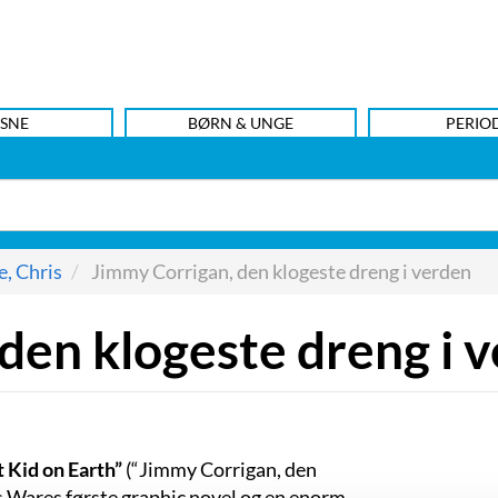
SNE
BØRN & UNGE
PERIO
, Chris
Jimmy Corrigan, den klogeste dreng i verden
den klogeste dreng i 
 Kid on Earth”
(“Jimmy Corrigan, den
is Wares første graphic novel og en enorm