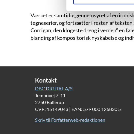
Værket er samtidig gennemsyret af en ironisk 
tegneserier, og fortsætter i resten af teksten.
Corrigan, den klogeste dreng i verden” en fø
blanding af kompositorisk nyskabelse og ind
Kontakt
DBC DIGITAL A/S
Tempovej 7-11
2750 Ballerup
CVR: 15149043 | EAN: 579 000 126830 5
Skriv til Forfatterweb-redaktionen