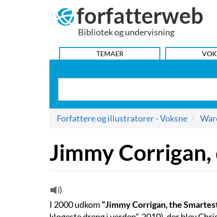
forfatterweb
Hop
til
Bibliotek og undervisning
indhold
HOVEDMENU
TEMAER
VOK
Forfattere og illustratorer - Voksne
Ware
Jimmy Corrigan, 
I 2000 udkom
”Jimmy Corrigan, the Smartest
klogeste dreng i verden”, 2010), der blev Chr