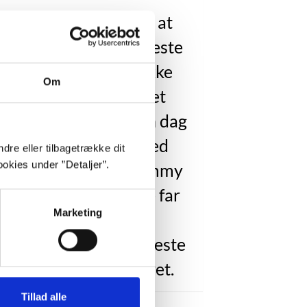
log – hvor vi erfarer, at
y Corrigan, den klogeste
ng i verden, er et stykke
Om
somt, følelseshæmmet
skeligt vraggods. En dag
 Jimmy en flybillet med
dre eller tilbagetrække dit
okies under ”Detaljer”.
n fra sin far. Men, Jimmy
ldrig mødt sin rigtige far
Marketing
før.”
y Corrigan, den klogeste
g i verden”, upagineret.
Tillad alle