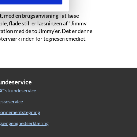
t, med en brugsanvisning i at læse
ple, flade stil, er læsningen af ”Jimmy
kation med de to Jimmy’er. Det er denne
sterværk inden for tegneseriemediet.
undeservice
C’s kundeservice
esseservice
onnementstegning
lgængelighedserklæring