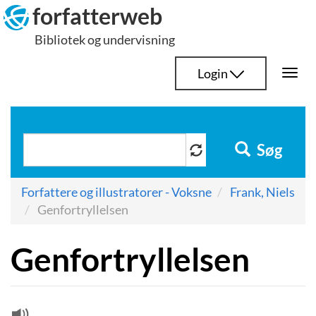
Hop
forfatterweb
til
Bibliotek og undervisning
indhold
Login
Togg
navi
Søg
Forfattere og illustratorer - Voksne
Frank, Niels
Genfortryllelsen
Genfortryllelsen