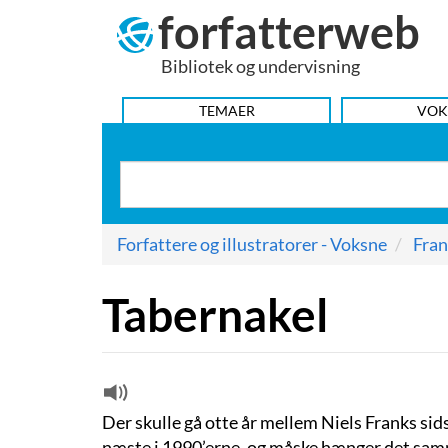
forfatterweb
Hop
til
Bibliotek og undervisning
indhold
HOVEDMENU
TEMAER
VOK
Forfattere og illustratorer - Voksne
Fran
Tabernakel
Der skulle gå otte år mellem Niels Franks sid
næste i 1990’erne, og måske hænger det sam