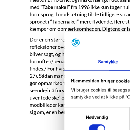
med
“Tabernakel”
fra 1996 ikke kun tager hul 
formsprog. I modsætning til de tidligere st
sproget i “Tabernakel” mere flydende, flere
kæmper om opmærksomheden. Digtene er læn
Der er en større billedrigdom, og digtene syn
refleksioner over digtningen. Et gennemgåen
bliver sagt, og hvad der ikke kan siges. “Skynd
fornuften/benægter sit liderlige kaos. Skriv d
Samtykke
findes./ For hvis een ting findes, findes også
27). Sådan manes der et sted, at alt er modsæ
Hjemmesiden bruger cookie
gør opmærksom på, er der ikke langt fra én b
seende/må forvente en blindhed” og “Den der 
Vi bruger cookies til besøgsst
uventede ske” og ”Ingen af disse billeder ka
samtykke ved at klikke på ”C
modbilleder kan” (side 81-82). Man kan altså i
Samtykkevalg
sig om, er en betydning vendt til dens modsæ
Nødvendig