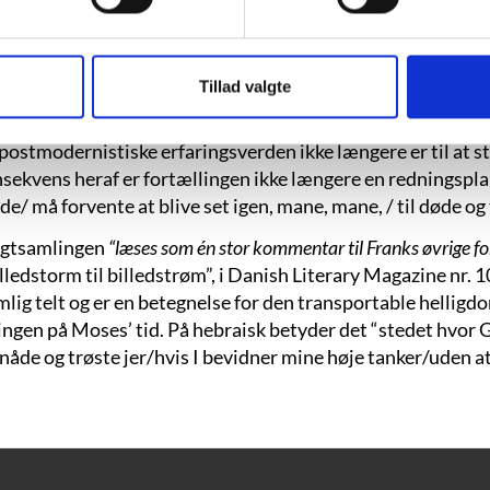
ind og een nat”, med et citat fra D.H.
re,/ Everything has been seen to death”.
iens mest berømte eventyrsamlinger. I den
Tillad valgte
rtælle et eventyr til sultanen. I “Tusind
elon, som vi kender det fra tusinder af
 postmodernistiske erfaringsverden ikke længere er til at 
vens heraf er fortællingen ikke længere en redningsplank
e/ må forvente at blive set igen, mane, mane, / til døde og t
digtsamlingen
“læses som én stor kommentar til Franks øvrige forf
ledstorm til billedstrøm”, i Danish Literary Magazine nr. 10
mlig telt og er en betegnelse for den transportable helligd
ngen på Moses’ tid. På hebraisk betyder det “stedet hvor 
åde og trøste jer/hvis I bevidner mine høje tanker/uden at 