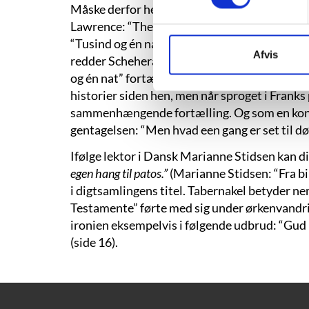
Måske derfor hedder det sidste digt “Efter tus
Lawrence: “There is nothing to look at any mo
“Tusind og én nat” er navnet på en af histor
Afvis
redder Scheherazade sit liv ved hver nat at fo
og én nat” fortælles eventyrene efter en skab
historier siden hen, men når sproget i Franks
sammenhængende fortælling. Og som en konsek
gentagelsen: “Men hvad een gang er set til død
Ifølge lektor i Dansk Marianne Stidsen kan 
egen hang til patos.”
(Marianne Stidsen: “Fra bil
i digtsamlingens titel. Tabernakel betyder ne
Testamente” førte med sig under ørkenvandri
ironien eksempelvis i følgende udbrud: “Gud n
(side 16).