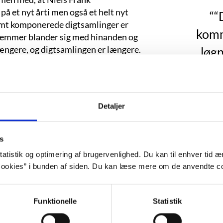
på et nyt årti men også et helt nyt
““
ramt komponerede digtsamlinger er
komm
 stemmer blander sig med hinanden og
gere, og digtsamlingen er længere.
løgn
es på en gang at være digte og
kommer
de tema er afsøgningen af, hvad der
som j
 dig, skynd dig/at skrive det ned før
det
et ned/så selv digtet kan se at det
Detaljer
/dens modsætning. Skriv det ned” (side
øj
tninger. Men som det sidste digt i bogen
grima
s
etydning til dens modsætning: “den
intet forventer,/ han må se det
atistik og optimering af brugervenlighed. Du kan til enhver tid æn
alle
n nogensinde gøres,/ men deres
ookies” i bunden af siden. Du kan læse mere om de anvendte co
spil
kke stole på sproget, for før man får set
tning.
over
Funktionelle
Statistik
forbi.