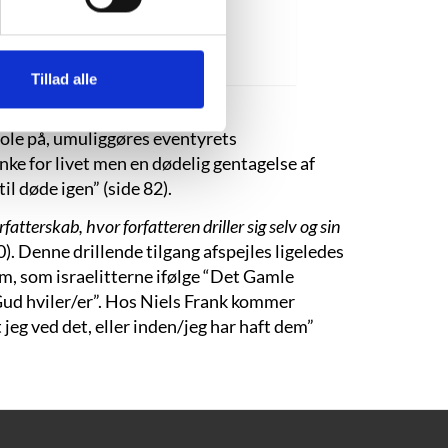
mig hen.”
“Tabernakel”, s. 11.
Tillad alle
stole på, umuliggøres eventyrets
e for livet men en dødelig gentagelse af
il døde igen” (side 82).
atterskab, hvor forfatteren driller sig selv og sin
). Denne drillende tilgang afspejles ligeledes
om, som israelitterne ifølge “Det Gamle
Gud hviler/er”. Hos Niels Frank kommer
jeg ved det, eller inden/jeg har haft dem”