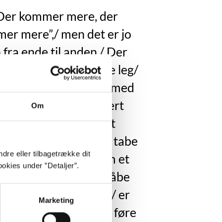
Der kommer mere, der
er mere”,/ men det er jo
 fra ende til anden./ Der
 ikke mere. Den lille leg/
eg leger så godt, den med
 bløde ansigt/ der hvert
Om
eblik kan give sig til at
ssere ubehersket/ og tabe
dre eller tilbagetrække dit
 sine flade masker som et
okies under ”Detaljer”.
 kort/ og selv stå og måbe
 det bagefter, dén leg/ er
Marketing
 Hvor den så end ville føre