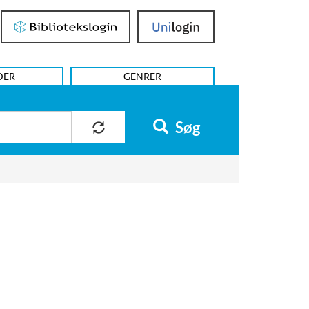
Bibliotekslogin
UniLogin
DER
GENRER
Søg