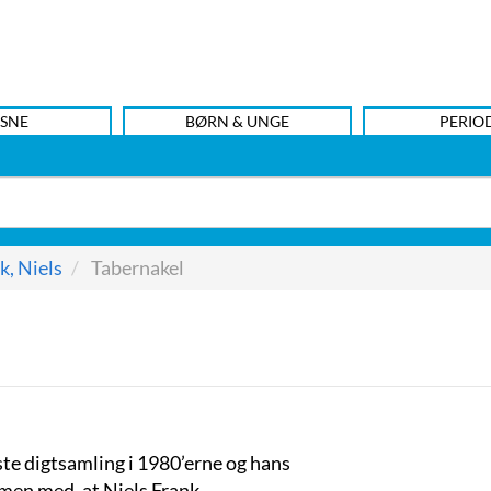
SNE
BØRN & UNGE
PERIO
k, Niels
Tabernakel
ste digtsamling i 1980’erne og hans
men med, at Niels Frank