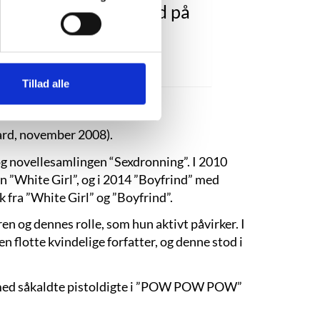
eller jeg lave den vold på
dig, latinomand!”
”White Girl”, s. 9.
Tillad alle
rd, november 2008).
og novellesamlingen “Sexdronning”. I 2010
n ”White Girl”, og i 2014 ”Boyfrind” med
k fra ”White Girl” og ”Boyfrind”.
en og dennes rolle, som hun aktivt påvirker. I
 flotte kvindelige forfatter, og denne stod i
e med såkaldte pistoldigte i ”POW POW POW”