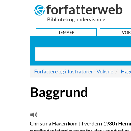
forfatterweb
Hop
til
Bibliotek og undervisning
indhold
HOVEDMENU
TEMAER
VOK
Forfattere og illustratorer - Voksne
Hage
Baggrund
Christina Hagen kom til verden i 1980 i Hern
sundhedsplejerske og en far, der var advokat. 