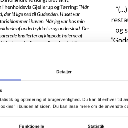
i henholdsvis Gjellerup og Tørring:
“Når
”(…)
d, der lå lige ned til Gudenåen. Huset var
resta
ctoriablommer i haven. Når jeg var hos min
uknakkede af undertrykkelse og underskud. Der
og s
parerede knallerter og klippede halerne af
”Godd
 Historierne der ligger mellem de udadtil
du ha
ersker i de gule blokke, er nok dem, jeg
aard, 2008).
fuc
enårig og startede på HF i Aarhus, men
triv
Detaljer
en og drømte sig i stedet væk til varme
syltet
ere rykkede hun til København og ind på
ncentration til eller interesse for. I
og r
s
llerede til hende med sine frie rammer,
atistik og optimering af brugervenlighed. Du kan til enhver tid æn
med S
 og avantgardistiske præg. Hun søgte ind
ookies” i bunden af siden. Du kan læse mere om de anvendte co
g. Christina Hagen regnede med, at nu
anden 
 de tårevædede tekster, men en dag i toget
Du mig
o Jørgensen med beskeden om, at hun
Funktionelle
Statistik