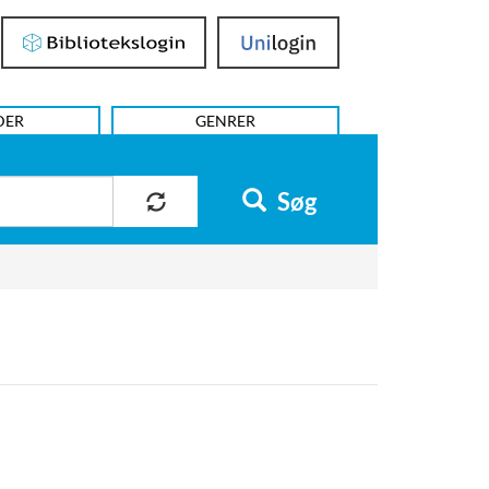
Bibliotekslogin
UniLogin
DER
GENRER
Søg