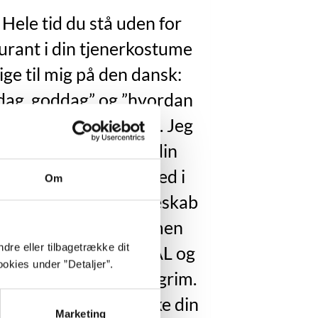
 Hele tid du stå uden for
urant i din tjenerkostume
ige til mig på den dansk:
ag, goddag” og ”hvordan
r det?” som papegøje. Jeg
king lyst til at skære din
iel mund af og putte ned i
Om
øjsglas og sætte i køleskab
igtig spise til jul sammen
dre eller tilbagetrække dit
VIN og PØLSE og KÅL og
okies under ”Detaljer”.
ting, der lugte og er grim.
 så gal gøre! Du lukke din
Marketing