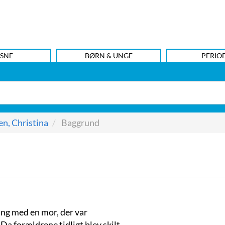
SNE
BØRN & UNGE
PERIO
n, Christina
Baggrund
ing med en mor, der var
Da forældrene tidligt blev skilt,