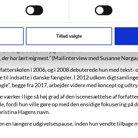
kæft 
olen var en chokerende oplevelse. Jeg var
errejser. Her hørte man Nick Cave og Leonard
dsomt temperament og et voldsomt talent.
nstner og følte mig aldrig helt hjemme. Der,
eg pludselig læse Joyce og Dostojevskij og
Tillad valgte
ekser over, men i forhold til at diskutere
r for langt fra der, hvor jeg kom fra. Til
 der har lært mig mest.”
(Mailinterview med Susanne Nørgaa
fatterskolen i 2006, og i 2008 debuterede hun med tekst- 
e til indsatte i danske fængsler. I 2012 udkom digtsamlinge
ngle”, begge fra 2017, arbejder videre med koncept og udtry
værker i lige så høj grad af den iscenesættelse af forfatter
 fordi hun ville gøre op med den ensidige fokusering på den
hristina Hagens navn.
gen en længere udgivelsespause, inden hun vendte tilbag