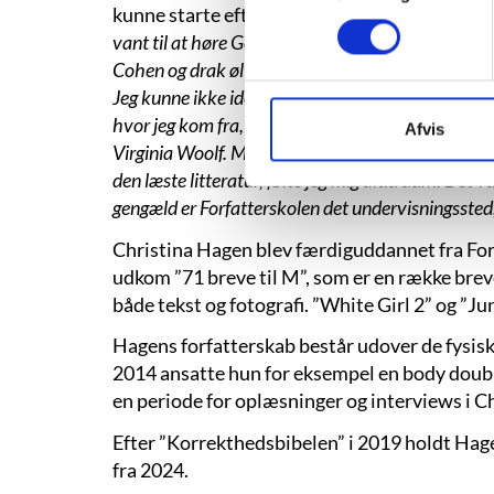
kunne starte efter sommerferien:
“Forfattersk
vant til at høre George Michael og tage på chart
Cohen og drak øl på hverdage. Alle havde et vol
Jeg kunne ikke identificere mig med rollen som ku
hvor jeg kom fra, læste vi ugeblade, og så skulle j
Afvis
Virginia Woolf. Mine tekster havde jeg ingen kompl
den læste litteratur, følte jeg mig altid dum. Det va
gengæld er Forfatterskolen det undervisningssted,
Christina Hagen blev færdiguddannet fra For
udkom ”71 breve til M”, som er en række brev
både tekst og fotografi. ”White Girl 2” og ”Ju
Hagens forfatterskab består udover de fysiske 
2014 ansatte hun for eksempel en body double,
en periode for oplæsninger og interviews i C
Efter ”Korrekthedsbibelen” i 2019 holdt Ha
fra 2024.