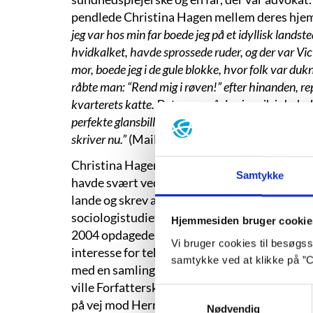
pendlede Christina Hagen mellem deres hjem 
jeg var hos min far boede jeg på et idyllisk landste
hvidkalket, havde sprossede ruder, og der var Vi
mor, boede jeg i de gule blokke, hvor folk var d
råbte man: “Rend mig i røven!” efter hinanden, re
kvarterets katte. Det var også der, jeg gik i skole.
perfekte glansbilleder og den kyniske råhed, der h
skriver nu.”
(Mailinterview med Susanne Nørg
Christina Hagen flyttede hjemmefra som sytt
Samtykke
havde svært ved at samle sig om undervisning
lande og skrev artikler til On!Magazine. Sen
sociologistudiet, som hun dog hverken havde ko
Hjemmesiden bruger cookie
2004 opdagede hun Forfatterskolen, som appe
Vi bruger cookies til besøgsst
interesse for teksten for tekstens egen skyld
samtykke ved at klikke på ”C
med en samling tekster skrevet i kærestesor
ville Forfatterskolen få sig et billigt grin af
Samtykkevalg
på vej mod Herning ringede rektor Hans Ott
Nødvendig